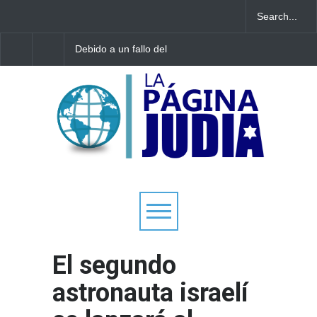
Debido a un fallo del
Tecnología israelí omit
Tribunal Supremo: los
El nuevo avión
tribunales rabínicos se
gubernamental irlandé
enfrentan a un cierre a
enfrenta a limitacione
partir del domingo
aterrizar en la niebla
El segundo
astronauta israelí