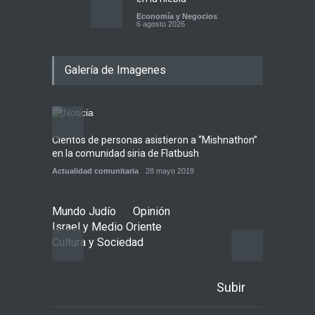
Economía y Negocios
6 agosto 2026
5 datos para Shabat
Galería de Imagenes
Opinión
,
Tema del día
6 agosto 2026
Los abuelos de Herzl son
enterrados de nuevo en
Jerusalem, cumpliendo así
Cientos de personas asistieron a “Mishnathon”
Ensayo
su último deseo
en la comunidad siria de Flatbush
Admori
Mundo Judío
5 agosto 2026
Actualidad comunitaria
28 mayo 2019
Actuali
Mundo Judío
Opinión
Israel y Medio Oriente
Cultura y Sociedad
Subir