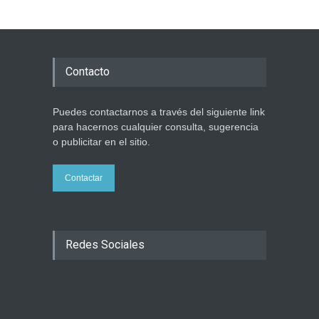
Los abuelos de Herzl son
enterrados de nuevo en
Jerusalem, cumpliendo así
su último deseo
Contacto
Mundo Judío
5 agosto 2026
Puedes contactarnos a través del siguiente link
para hacernos cualquier consulta, sugerencia
o publicitar en el sitio.
Contactar
Redes Sociales