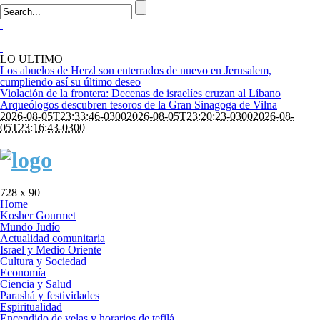
LO ULTIMO
Los abuelos de Herzl son enterrados de nuevo en Jerusalem,
cumpliendo así su último deseo
Violación de la frontera: Decenas de israelíes cruzan al Líbano
Arqueólogos descubren tesoros de la Gran Sinagoga de Vilna
2026-08-05T23:33:46-0300
2026-08-05T23:20:23-0300
2026-08-
05T23:16:43-0300
728 x 90
Home
Kosher Gourmet
Mundo Judío
Actualidad comunitaria
Israel y Medio Oriente
Cultura y Sociedad
Economía
Ciencia y Salud
Parashá y festividades
Espiritualidad
Encendido de velas y horarios de tefilá