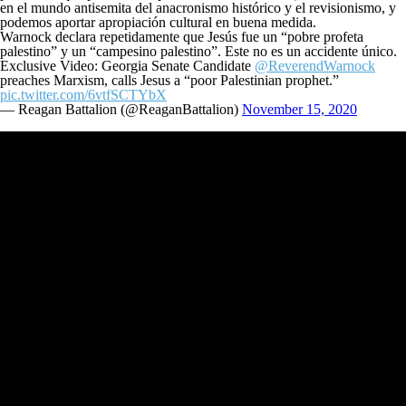
en el mundo antisemita del anacronismo histórico y el revisionismo, y
podemos aportar apropiación cultural en buena medida.
Warnock declara repetidamente que Jesús fue un “pobre profeta
palestino” y un “campesino palestino”. Este no es un accidente único.
Exclusive Video: Georgia Senate Candidate
@ReverendWarnock
preaches Marxism, calls Jesus a “poor Palestinian prophet.”
pic.twitter.com/6vtfSCTYbX
— Reagan Battalion (@ReaganBattalion)
November 15, 2020