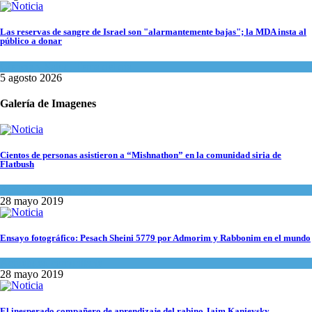
Las reservas de sangre de Israel son "alarmantemente bajas"; la MDA insta al
público a donar
Ciencia y Salud
,
Tema del día
5 agosto 2026
Galería de Imagenes
Cientos de personas asistieron a “Mishnathon” en la comunidad siria de
Flatbush
Actualidad comunitaria
28 mayo 2019
Ensayo fotográfico: Pesach Sheini 5779 por Admorim y Rabbonim en el mundo
Actualidad comunitaria
28 mayo 2019
El inesperado compañero de aprendizaje del rabino Jaim Kanievsky