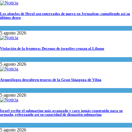
Los abuelos de Herzl son enterrados de nuevo en Jerusalem, cumpliendo así su
último deseo
Mundo Judío
5 agosto 2026
Violación de la frontera: Decenas de israelíes cruzan al Líbano
Tema del día
5 agosto 2026
Arqueólogos descubren tesoros de la Gran Sinagoga de Vilna
Cultura y Sociedad
,
Tema del día
5 agosto 2026
Israel recibe el submarino más avanzado y caro jamás construido para su
armada, reforzando así su capacidad de disuasión submarina
Israel y Medio Oriente
,
Tema del día
5 agosto 2026