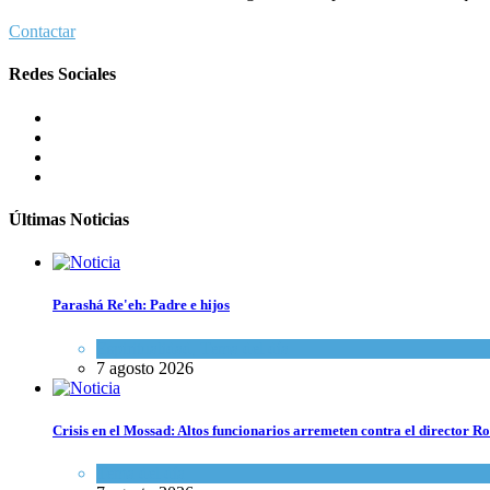
Contactar
Redes Sociales
Últimas Noticias
Parashá Re'eh: Padre e hijos
Espiritualidad
,
Tema del día
7 agosto 2026
Crisis en el Mossad: Altos funcionarios arremeten contra el director
Tema del día