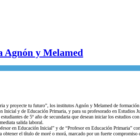
ra Agnón y Melamed
oria y proyecte tu futuro”, los institutos Agnón y Melamed de formación d
n Inicial y de Educación Primaria, y para su profesorado en Estudios J
studiantes de 5º año de secundaria que desean iniciar los estudios con a
mediata salida laboral.
Profesor en Educación Inicial” y de “Profesor en Educación Primaria” co
 obtener el título de moré o morá, marcado por un fuerte compromiso co