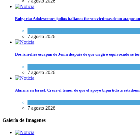
7 agosto 2026
Bulgaria: Adolescentes judíos italianos fueron víctimas de un ataque a
Cultura y Sociedad
,
Tema del día
7 agosto 2026
Dos israelíes escapan de Jenin después de que un giro equivocado se to
Tema del día
7 agosto 2026
Alarma en Israel: Crece el temor de que el apoyo bipartidista estadou
Israel y Medio Oriente
7 agosto 2026
Galería de Imagenes