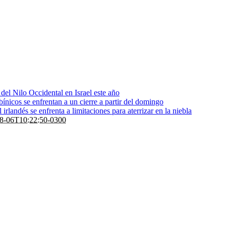
s del Nilo Occidental en Israel este año
bínicos se enfrentan a un cierre a partir del domingo
rlandés se enfrenta a limitaciones para aterrizar en la niebla
8-06T10:22:50-0300