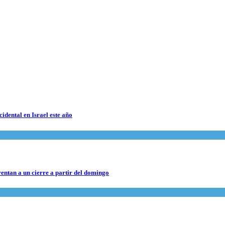
cidental en Israel este año
rentan a un cierre a partir del domingo