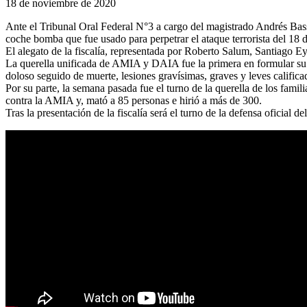
18 de noviembre de 2020
Ante el Tribunal Oral Federal N°3 a cargo del magistrado Andrés Basso,
coche bomba que fue usado para perpetrar el ataque terrorista del 18 d
El alegato de la fiscalía, representada por Roberto Salum, Santiago E
La querella unificada de AMIA y DAIA fue la primera en formular su al
doloso seguido de muerte, lesiones gravísimas, graves y leves calificad
Por su parte, la semana pasada fue el turno de la querella de los famil
contra la AMIA y, mató a 85 personas e hirió a más de 300.
Tras la presentación de la fiscalía será el turno de la defensa oficial 