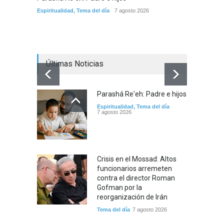
Crisis 
Espiritualidad
,
Tema del día
7 agosto 2026
arreme
por la 
Tema del
Últimas Noticias
Parashá Re'eh: Padre e hijos
Espiritualidad
,
Tema del día
7 agosto 2026
Crisis en el Mossad: Altos
funcionarios arremeten
contra el director Roman
Gofman por la
reorganización de Irán
Tema del día
7 agosto 2026