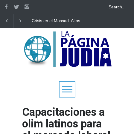
Crisis en el Mossad: Altos
Bulgaria: Adolescentes
funcionarios arremeten
judíos italianos fueron
contra el director Roman
víctimas de un ataque
Gofman por la
antisemita en medio de u
reorganización de Irán
creciente hostilidad en to
Europa
Capacitaciones a
olim latinos para