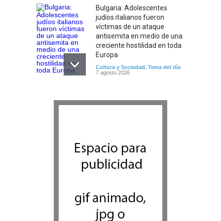
Bulgaria: Adolescentes
judíos italianos fueron
víctimas de un ataque
antisemita en medio de una
creciente hostilidad en toda
Europa
Cultura y Sociedad
,
Tema del día
7 agosto 2026
Dos israelíes escapan de
Jenin después de que un
giro equivocado se tornara
violento
Tema del día
7 agosto 2026
Alarma en Israel: Crece el
temor de que el apoyo
bipartidista estadounidense
haya sufrido un daño
permanente
Israel y Medio Oriente
7 agosto 2026