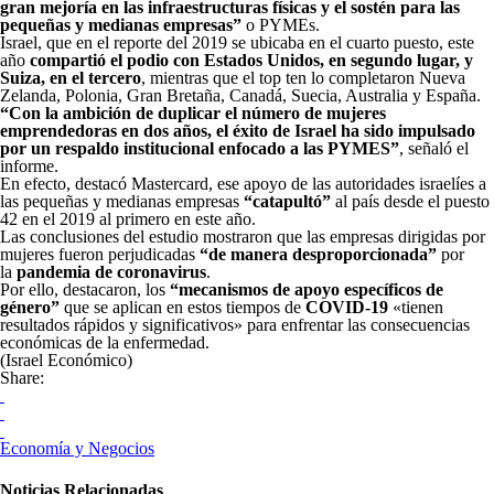
gran mejoría en las infraestructuras físicas y el sostén para las
pequeñas y medianas empresas”
o PYMEs.
Israel, que en el reporte del 2019 se ubicaba en el cuarto puesto, este
año
compartió el podio con Estados Unidos, en segundo lugar, y
Suiza, en el tercero
, mientras que el top ten lo completaron Nueva
Zelanda, Polonia, Gran Bretaña, Canadá, Suecia, Australia y España.
“Con la ambición de duplicar el número de mujeres
emprendedoras en dos años, el éxito de Israel ha sido impulsado
por un respaldo institucional enfocado a las PYMES”
, señaló el
informe.
En efecto, destacó Mastercard, ese apoyo de las autoridades israelíes a
las pequeñas y medianas empresas
“catapultó”
al país desde el puesto
42 en el 2019 al primero en este año.
Las conclusiones del estudio mostraron que las empresas dirigidas por
mujeres fueron perjudicadas
“de manera desproporcionada”
por
la
pandemia de coronavirus
.
Por ello, destacaron, los
“mecanismos de apoyo específicos de
género”
que se aplican en estos tiempos de
COVID-19
«tienen
resultados rápidos y significativos» para enfrentar las consecuencias
económicas de la enfermedad.
(Israel Económico)
Share:
Economía y Negocios
Noticias Relacionadas