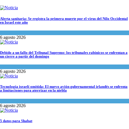
Alerta sanitaria: Se registra la primera muerte por el virus del Nilo Occidental
en Israel este año
Ciencia y Salud
6 agosto 2026
Debido a un fallo del Tribunal Supremo: los tribunales rabínicos se enfrentan a
un cierre a partir del domingo
Tema del día
6 agosto 2026
Tecnología israelí omitida: El nuevo avión gubernamental irlandés se enfrenta
a limitaciones para aterrizar en la niebla
Economía y Negocios
6 agosto 2026
5 datos para Shabat