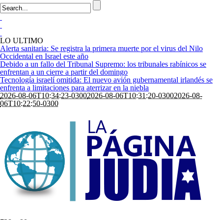
LO ULTIMO
Alerta sanitaria: Se registra la primera muerte por el virus del Nilo
Occidental en Israel este año
Debido a un fallo del Tribunal Supremo: los tribunales rabínicos se
enfrentan a un cierre a partir del domingo
Tecnología israelí omitida: El nuevo avión gubernamental irlandés se
enfrenta a limitaciones para aterrizar en la niebla
2026-08-06T10:34:23-0300
2026-08-06T10:31:20-0300
2026-08-
06T10:22:50-0300