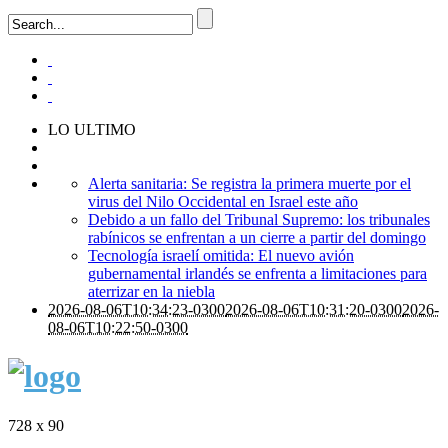
LO ULTIMO
Alerta sanitaria: Se registra la primera muerte por el
virus del Nilo Occidental en Israel este año
Debido a un fallo del Tribunal Supremo: los tribunales
rabínicos se enfrentan a un cierre a partir del domingo
Tecnología israelí omitida: El nuevo avión
gubernamental irlandés se enfrenta a limitaciones para
aterrizar en la niebla
2026-08-06T10:34:23-0300
2026-08-06T10:31:20-0300
2026-
08-06T10:22:50-0300
728 x 90