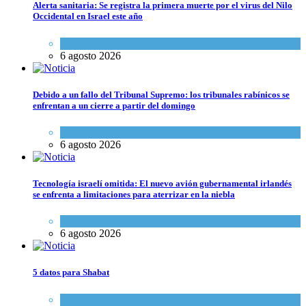
Alerta sanitaria: Se registra la primera muerte por el virus del Nilo
Occidental en Israel este año
Ciencia y Salud
6 agosto 2026
Debido a un fallo del Tribunal Supremo: los tribunales rabínicos se
enfrentan a un cierre a partir del domingo
Tema del día
6 agosto 2026
Tecnología israelí omitida: El nuevo avión gubernamental irlandés
se enfrenta a limitaciones para aterrizar en la niebla
Economía y Negocios
6 agosto 2026
5 datos para Shabat
Opinión
,
Tema del día