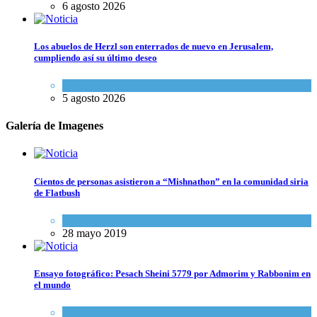
6 agosto 2026
Los abuelos de Herzl son enterrados de nuevo en Jerusalem,
cumpliendo así su último deseo
Mundo Judío
5 agosto 2026
Galería de Imagenes
Cientos de personas asistieron a “Mishnathon” en la comunidad siria
de Flatbush
Actualidad comunitaria
28 mayo 2019
Ensayo fotográfico: Pesach Sheini 5779 por Admorim y Rabbonim en
el mundo
Actualidad comunitaria