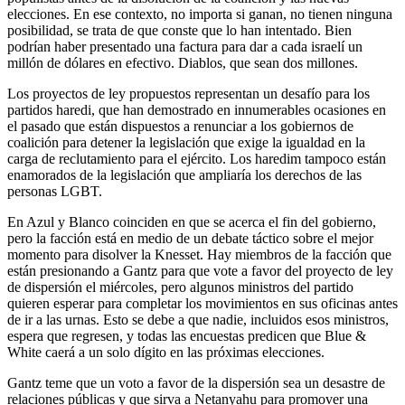
elecciones. En ese contexto, no importa si ganan, no tienen ninguna
posibilidad, se trata de que conste que lo han intentado. Bien
podrían haber presentado una factura para dar a cada israelí un
millón de dólares en efectivo. Diablos, que sean dos millones.
Los proyectos de ley propuestos representan un desafío para los
partidos haredi, que han demostrado en innumerables ocasiones en
el pasado que están dispuestos a renunciar a los gobiernos de
coalición para detener la legislación que exige la igualdad en la
carga de reclutamiento para el ejército. Los haredim tampoco están
enamorados de la legislación que ampliaría los derechos de las
personas LGBT.
En Azul y Blanco coinciden en que se acerca el fin del gobierno,
pero la facción está en medio de un debate táctico sobre el mejor
momento para disolver la Knesset. Hay miembros de la facción que
están presionando a Gantz para que vote a favor del proyecto de ley
de dispersión el miércoles, pero algunos ministros del partido
quieren esperar para completar los movimientos en sus oficinas antes
de ir a las urnas. Esto se debe a que nadie, incluidos esos ministros,
espera que regresen, y todas las encuestas predicen que Blue &
White caerá a un solo dígito en las próximas elecciones.
Gantz teme que un voto a favor de la dispersión sea un desastre de
relaciones públicas y que sirva a Netanyahu para promover una