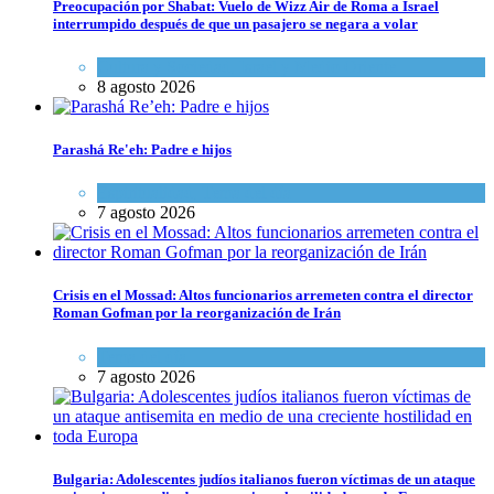
Preocupación por Shabat: Vuelo de Wizz Air de Roma a Israel
interrumpido después de que un pasajero se negara a volar
Cultura y Sociedad
,
Israel y Medio Oriente
8 agosto 2026
Parashá Re'eh: Padre e hijos
Espiritualidad
,
Tema del día
7 agosto 2026
Crisis en el Mossad: Altos funcionarios arremeten contra el director
Roman Gofman por la reorganización de Irán
Tema del día
7 agosto 2026
Bulgaria: Adolescentes judíos italianos fueron víctimas de un ataque