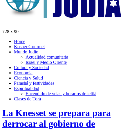
728 x 90
Home
Kosher Gourmet
Mundo Judío
Actualidad comunitaria
Israel y Medio Oriente
Cultura y Sociedad
Economía
Ciencia y Salud
Parashá y festividades
Espiritualidad
Encendido de velas y horarios de tefilá
Clases de Torá
La Knesset se prepara para
derrocar al gobierno de