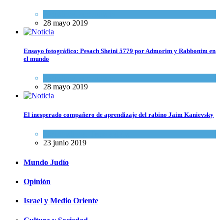
Actualidad comunitaria
28 mayo 2019
Ensayo fotográfico: Pesach Sheini 5779 por Admorim y Rabbonim en
el mundo
Actualidad comunitaria
28 mayo 2019
El inesperado compañero de aprendizaje del rabino Jaim Kanievsky
Espiritualidad
,
Tema del día
23 junio 2019
Mundo Judío
Opinión
Israel y Medio Oriente