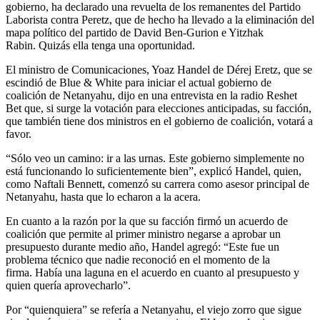
gobierno, ha declarado una revuelta de los remanentes del Partido
Laborista contra Peretz, que de hecho ha llevado a la eliminación del
mapa político del partido de David Ben-Gurion e Yitzhak
Rabin. Quizás ella tenga una oportunidad.
El ministro de Comunicaciones, Yoaz Handel de Dérej Eretz, que se
escindió de Blue & White para iniciar el actual gobierno de
coalición de Netanyahu, dijo en una entrevista en la radio Reshet
Bet que, si surge la votación para elecciones anticipadas, su facción,
que también tiene dos ministros en el gobierno de coalición, votará a
favor.
“Sólo veo un camino: ir a las urnas. Este gobierno simplemente no
está funcionando lo suficientemente bien”, explicó Handel, quien,
como Naftali Bennett, comenzó su carrera como asesor principal de
Netanyahu, hasta que lo echaron a la acera.
En cuanto a la razón por la que su facción firmó un acuerdo de
coalición que permite al primer ministro negarse a aprobar un
presupuesto durante medio año, Handel agregó: “Este fue un
problema técnico que nadie reconoció en el momento de la
firma. Había una laguna en el acuerdo en cuanto al presupuesto y
quien quería aprovecharlo”.
Por “quienquiera” se refería a Netanyahu, el viejo zorro que sigue