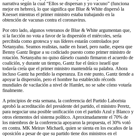
narrativa según la cual “Ellos se dispersan y yo vacuno” (funciona
mejor en hebreo), lo que significa que Blue & White dispersó la
Knesset mientras el primer ministro estaba trabajando en la
obtención de vacunas contra el coronavirus.
Por otro lado, algunos veteranos de Blue & White argumentan que,
si la facción no vota a favor de la dispersión el miércoles, sería
percibida como grotesca y sus líderes estarán controlados por
Netanyahu. Seamos realistas, nadie en Israel, pero nadie, espera que
Benny Gantz llegue a su codiciado puesto como primer ministro de
rotación. Netanyahu no quiso dárselo cuando firmaron el acuerdo de
coalición, y durante un tiempo, Gantz fue el único israelí que
todavía creía que el primer ministro mantendría su palabra. Ahora
incluso Gantz ha perdido la esperanza. En este punto, Gantz tiende a
apoyar la dispersión, pero el hombre ha establecido récords
mundiales de vacilación a nivel de Hamlet, no se sabe cómo votaría
finalmente.
A principios de esta semana, la conferencia del Partido Laborista
aprobó la acreditación del presidente del partido, el ministro Peretz,
para negociar una posible unificación con el partido Azul y Blanco y
otros elementos del sistema político. Aproximadamente el 70% de
los miembros de la conferencia apoyaron la propuesta, el 30% votó
en contra. MK Meirav Michaeli, quien se sienta en los escaños de la
oposición a pesar de que su partido tiene dos ministros en el