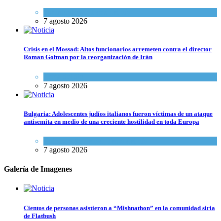
Espiritualidad
,
Tema del día
7 agosto 2026
Crisis en el Mossad: Altos funcionarios arremeten contra el director
Roman Gofman por la reorganización de Irán
Tema del día
7 agosto 2026
Bulgaria: Adolescentes judíos italianos fueron víctimas de un ataque
antisemita en medio de una creciente hostilidad en toda Europa
Cultura y Sociedad
,
Tema del día
7 agosto 2026
Galería de Imagenes
Cientos de personas asistieron a “Mishnathon” en la comunidad siria
de Flatbush