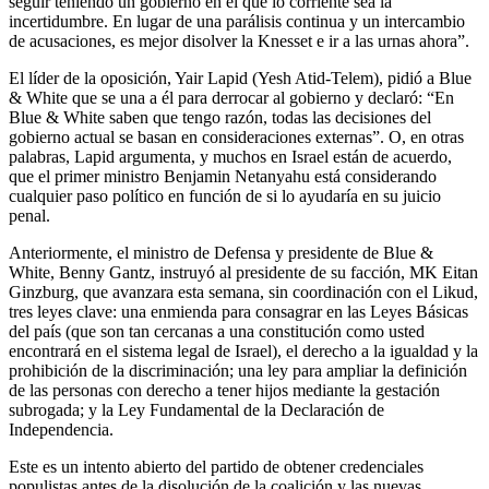
seguir teniendo un gobierno en el que lo corriente sea la
incertidumbre. En lugar de una parálisis continua y un intercambio
de acusaciones, es mejor disolver la Knesset e ir a las urnas ahora”.
El líder de la oposición, Yair Lapid (Yesh Atid-Telem), pidió a Blue
& White que se una a él para derrocar al gobierno y declaró: “En
Blue & White saben que tengo razón, todas las decisiones del
gobierno actual se basan en consideraciones externas”. O, en otras
palabras, Lapid argumenta, y muchos en Israel están de acuerdo,
que el primer ministro Benjamin Netanyahu está considerando
cualquier paso político en función de si lo ayudaría en su juicio
penal.
Anteriormente, el ministro de Defensa y presidente de Blue &
White, Benny Gantz, instruyó al presidente de su facción, MK Eitan
Ginzburg, que avanzara esta semana, sin coordinación con el Likud,
tres leyes clave: una enmienda para consagrar en las Leyes Básicas
del país (que son tan cercanas a una constitución como usted
encontrará en el sistema legal de Israel), el derecho a la igualdad y la
prohibición de la discriminación; una ley para ampliar la definición
de las personas con derecho a tener hijos mediante la gestación
subrogada; y la Ley Fundamental de la Declaración de
Independencia.
Este es un intento abierto del partido de obtener credenciales
populistas antes de la disolución de la coalición y las nuevas