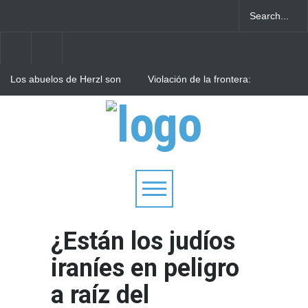
Los abuelos de Herzl son
Violación de la frontera:
enterrados de nuevo en
Decenas de israelíes cruzan
Jerusalem, cumpliendo así
al Líbano
su último deseo
Arqueólogos descubren
tesoros de la Gran
Sinagoga de Vilna
¿Están los judíos
iraníes en peligro
a raíz del