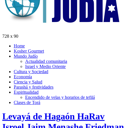
728 x 90
Home
Kosher Gourmet
Mundo Judío
Actualidad comunitaria
Israel y Medio Oriente
Cultura y Sociedad
Economía
Ciencia y Salud
Parashá y festividades
Espiritualidad
Encendido de velas y horarios de tefilá
Clases de Torá
Levayá de Hagaón HaRav
Isroel Jaim Menashe Friedman