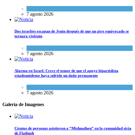
Cultura y Sociedad
,
Tema del día
7 agosto 2026
Dos israelíes escapan de Jenin después de que un giro equivocado se
tornara violento
Tema del día
7 agosto 2026
Alarma en Israel: Crece el temor de que el apoyo bipartidista
estadounidense haya sufrido un daño permanente
Israel y Medio Oriente
7 agosto 2026
Galería de Imagenes
Cientos de personas asistieron a “Mishnathon” en la comunidad siria
de Flatbush