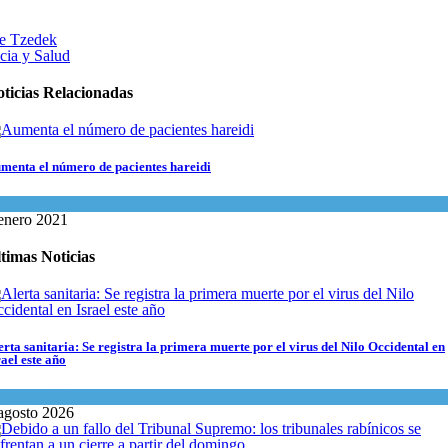
e Tzedek
cia y Salud
ticias Relacionadas
menta el número de pacientes hareidi
encia y Salud
enero 2021
timas Noticias
erta sanitaria: Se registra la primera muerte por el virus del Nilo Occidental en
rael este año
encia y Salud
agosto 2026