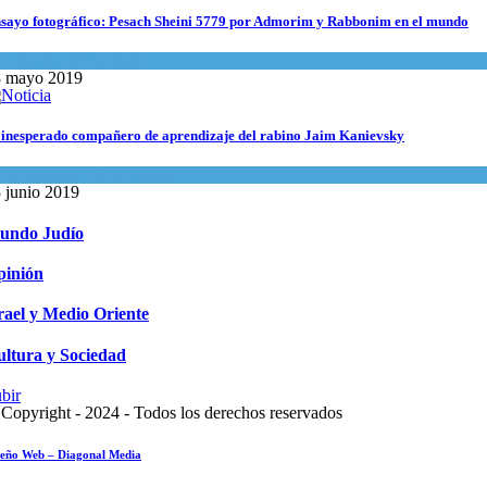
sayo fotográfico: Pesach Sheini 5779 por Admorim y Rabbonim en el mundo
tualidad comunitaria
8 mayo 2019
 inesperado compañero de aprendizaje del rabino Jaim Kanievsky
piritualidad
,
Tema del día
 junio 2019
undo Judío
pinión
rael y Medio Oriente
ltura y Sociedad
bir
Copyright - 2024 - Todos los derechos reservados
seño Web – Diagonal Media