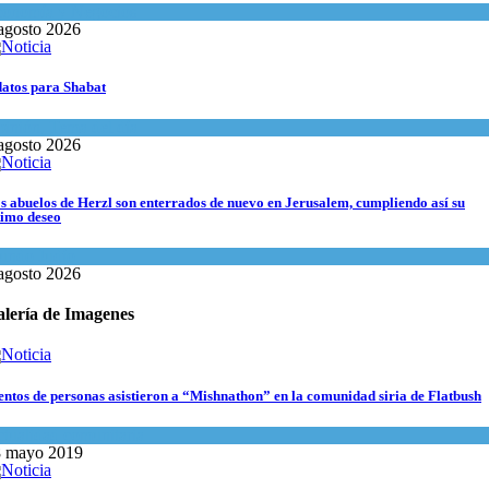
onomía y Negocios
agosto 2026
datos para Shabat
inión
,
Tema del día
agosto 2026
s abuelos de Herzl son enterrados de nuevo en Jerusalem, cumpliendo así su
timo deseo
undo Judío
agosto 2026
lería de Imagenes
entos de personas asistieron a “Mishnathon” en la comunidad siria de Flatbush
tualidad comunitaria
8 mayo 2019