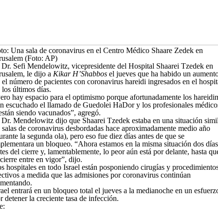
to: Una sala de coronavirus en el Centro Médico Shaare Zedek en
rusalem (Foto: AP)
 Dr. Sefi Mendelowitz, vicepresidente del Hospital Shaarei Tzedek en
rusalem, le dijo a
Kikar H’Shabbos
el jueves que ha habido un aument
 el número de pacientes con coronavirus hareidi ingresados ​​en el hospit
 los últimos días.
ero hay espacio para el optimismo porque afortunadamente los hareidi
n escuchado el llamado de Guedolei HaDor y los profesionales médico
están siendo vacunados”, agregó.
 Dr. Mendelowitz dijo que Shaarei Tzedek estaba en una situación simi
 salas de coronavirus desbordadas hace aproximadamente medio año
urante la segunda ola), pero eso fue diez días antes de que se
plementara un bloqueo. “Ahora estamos en la misma situación dos días
tes del cierre y, lamentablemente, lo peor aún está por delante, hasta qu
 cierre entre en vigor”, dijo.
s hospitales en todo Israel están posponiendo cirugías y procedimiento
ectivos a medida que las admisiones por coronavirus continúan
mentando.
rael entrará en un bloqueo total el jueves a la medianoche en un esfuerz
r detener la creciente tasa de infección.
e: