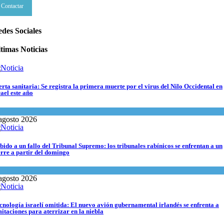
Contactar
des Sociales
timas Noticias
erta sanitaria: Se registra la primera muerte por el virus del Nilo Occidental en
rael este año
encia y Salud
agosto 2026
bido a un fallo del Tribunal Supremo: los tribunales rabínicos se enfrentan a un
erre a partir del domingo
ma del día
agosto 2026
cnología israelí omitida: El nuevo avión gubernamental irlandés se enfrenta a
mitaciones para aterrizar en la niebla