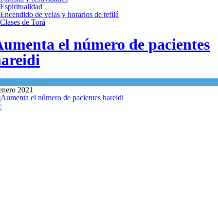
Espiritualidad
Encendido de velas y horarios de tefilá
Clases de Torá
umenta el número de pacientes
areidi
n
Ciencia y Salud
enero 2021