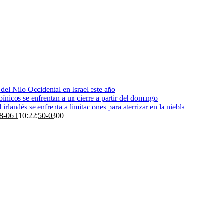
s del Nilo Occidental en Israel este año
bínicos se enfrentan a un cierre a partir del domingo
rlandés se enfrenta a limitaciones para aterrizar en la niebla
8-06T10:22:50-0300