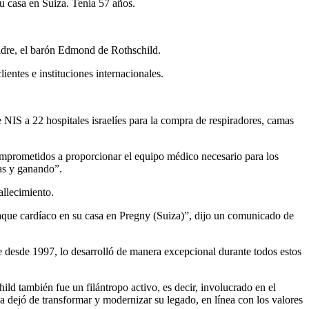
u casa en Suiza. Tenía 57 años.
adre, el barón Edmond de Rothschild.
ientes e instituciones internacionales.
IS a 22 hospitales israelíes para la compra de respiradores, camas
omprometidos a proporcionar el equipo médico necesario para los
das y ganando”.
llecimiento.
aque cardíaco en su casa en Pregny (Suiza)”, dijo un comunicado de
 desde 1997, lo desarrolló de manera excepcional durante todos estos
ld también fue un filántropo activo, es decir, involucrado en el
 dejó de transformar y modernizar su legado, en línea con los valores