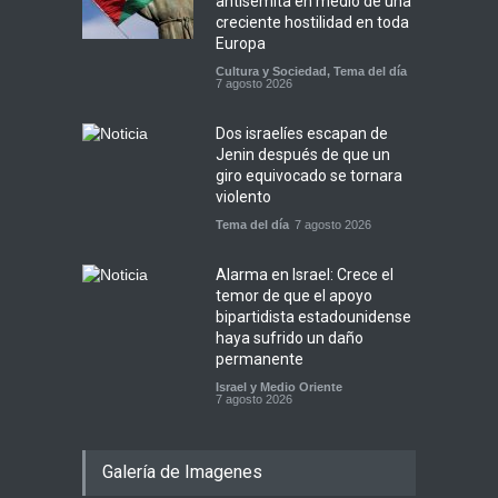
antisemita en medio de una
creciente hostilidad en toda
Europa
Cultura y Sociedad
,
Tema del día
7 agosto 2026
Dos israelíes escapan de
Jenin después de que un
giro equivocado se tornara
violento
Tema del día
7 agosto 2026
Alarma en Israel: Crece el
temor de que el apoyo
bipartidista estadounidense
haya sufrido un daño
permanente
Israel y Medio Oriente
7 agosto 2026
Galería de Imagenes