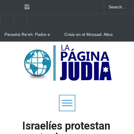
Parashá Re'eh: Padre e
Crisis en el Mossad: Altos
hijos
funcionarios arremeten
contra el director Roman
Gofman por la
Bulgaria: Adolescentes
reorganización de Irán
judíos italianos fueron
víctimas de un ataque
antisemita en medio de una
creciente hostilidad en toda
Europa
Israelíes protestan