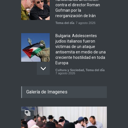
contra el director Roman
Gofman por la
reorganización de Irán
Tema del día
7 agosto 2026
Bulgaria: Adolescentes
judíos italianos fueron
víctimas de un ataque
antisemita en medio de una
creciente hostilidad en toda
Europa
Cultura y Sociedad
,
Tema del día
7 agosto 2026
Dos israelíes escapan de
Galería de Imagenes
Jenin después de que un
giro equivocado se tornara
violento
Tema del día
7 agosto 2026
Alarma en Israel: Crece el