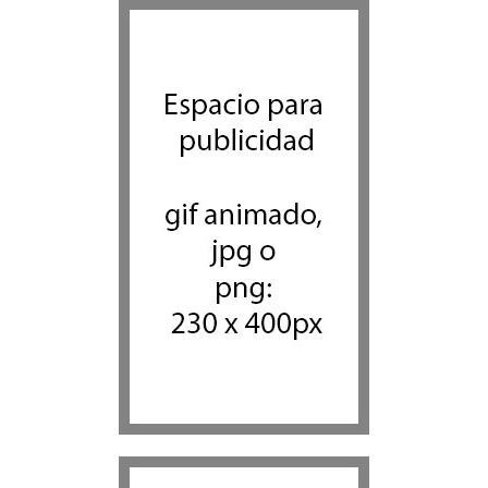
Jenin después de que un
giro equivocado se tornara
violento
Tema del día
7 agosto 2026
Alarma en Israel: Crece el
temor de que el apoyo
bipartidista estadounidense
haya sufrido un daño
permanente
Israel y Medio Oriente
7 agosto 2026