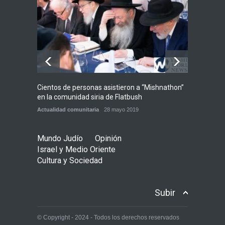
temor de que el apoyo
bipartidista estadounidense
haya sufrido un daño
permanente
Israel y Medio Oriente
7 agosto 2026
Cientos de personas asistieron a “Mishnathon”
Ensayo
en la comunidad siria de Flatbush
Admori
Actualidad comunitaria
28 mayo 2019
Actuali
Mundo Judío
Opinión
Israel y Medio Oriente
Cultura y Sociedad
Subir
© Copyright - 2024 - Todos los derechos reservados