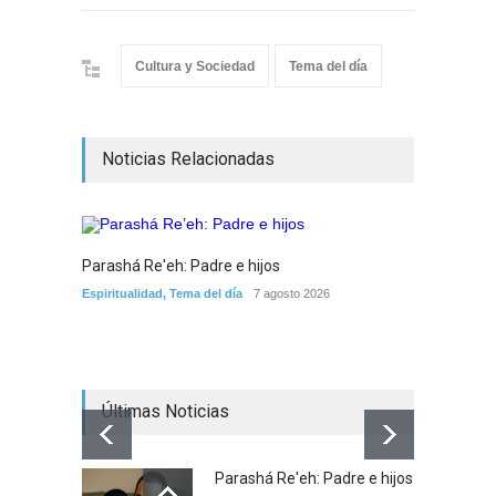
Cultura y Sociedad
Tema del día
Noticias Relacionadas
Parashá Re'eh: Padre e hijos
Crisis 
Espiritualidad
,
Tema del día
7 agosto 2026
arreme
por la 
Tema del
Últimas Noticias
Parashá Re'eh: Padre e hijos