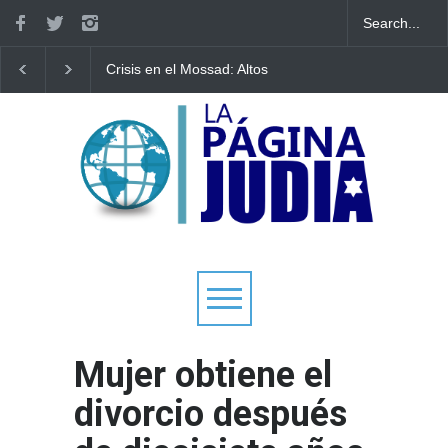
Crisis en el Mossad: Altos
Bulgaria: Adolescente
funcionarios arremeten
judíos italianos fueron
contra el director Roman
víctimas de un ataque
Gofman por la
antisemita en medio 
reorganización de Irán
creciente hostilidad e
Europa
Mujer obtiene el
divorcio después