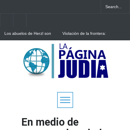
Los abuelos de Herzl son
Violación de la frontera:
enterrados de nuevo en
Decenas de israelíes cruzan
Jerusalem, cumpliendo así
al Líbano
su último deseo
Arqueólogos descubren
tesoros de la Gran
Sinagoga de Vilna
En medio de