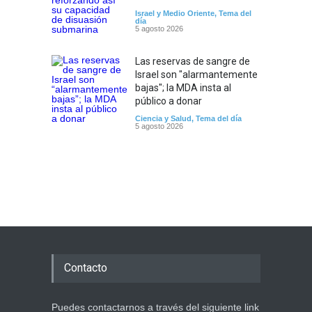
Israel y Medio Oriente
,
Tema del
día
5 agosto 2026
Las reservas de sangre de
Israel son "alarmantemente
bajas"; la MDA insta al
público a donar
Ciencia y Salud
,
Tema del día
5 agosto 2026
Contacto
Puedes contactarnos a través del siguiente link