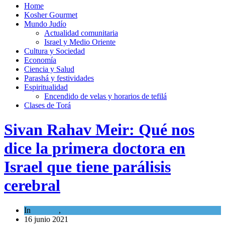
Home
Kosher Gourmet
Mundo Judío
Actualidad comunitaria
Israel y Medio Oriente
Cultura y Sociedad
Economía
Ciencia y Salud
Parashá y festividades
Espiritualidad
Encendido de velas y horarios de tefilá
Clases de Torá
Sivan Rahav Meir: Qué nos
dice la primera doctora en
Israel que tiene parálisis
cerebral
In
Opinión
,
Tema del día
16 junio 2021