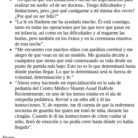
realizar mi sueño -el de ser doctora-. Tengo dificultades y
limitaciones, pero ¿por qué castigarme a mí misma dos veces?
¿Por qué no ser feliz?”
“La fe en Hashem me ha ayudado mucho. Él está conmigo,
tanto en todas las operaciones por las que tuve que pasar en
mi infancia, así como en las dificultades y al tragarme las
burlas, pero también en los éxitos y en la ceremonia emotiva
de esta noche”.
“Me encuentro con muchos niños con parálisis cerebral y me
alegro de que vean en mí un modelo. Me gustaría decirle a
cualquiera que sienta que está comenzando su vida desde un
punto de partida más bajo: Esto no es lo que determinará hasta
dónde puedas llegar. Lo que lo determinará será tu fuerza de
voluntad, determinación y fe.”
“Ahora estoy haciendo mi especialización en la sala de
pediatría del Centro Médico Shamir-Assaf HaRofe.
Recientemente, en uno de los turnos estaba en el ala de
ortopedia pediátrica. Revisé a un niño allí y di las
instrucciones. Y, de repente, me di cuenta de que la enfermera
nocturna de guardia fue quien me trató de niña, durante las
cirugías. Cuando le di las instrucciones de cómo cuidar al
niño, lloró de emoción y no podía creer hasta dónde yo había
llegado”.
Share: