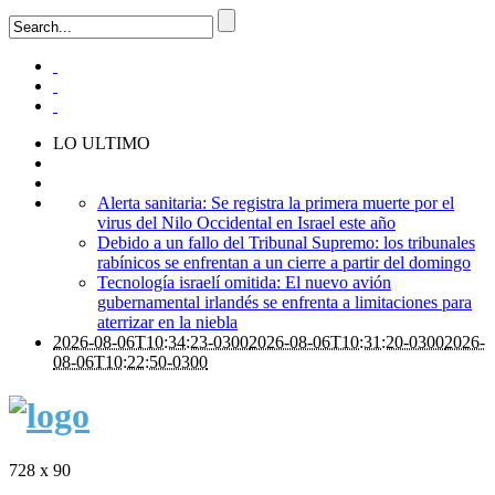
LO ULTIMO
Alerta sanitaria: Se registra la primera muerte por el
virus del Nilo Occidental en Israel este año
Debido a un fallo del Tribunal Supremo: los tribunales
rabínicos se enfrentan a un cierre a partir del domingo
Tecnología israelí omitida: El nuevo avión
gubernamental irlandés se enfrenta a limitaciones para
aterrizar en la niebla
2026-08-06T10:34:23-0300
2026-08-06T10:31:20-0300
2026-
08-06T10:22:50-0300
728 x 90