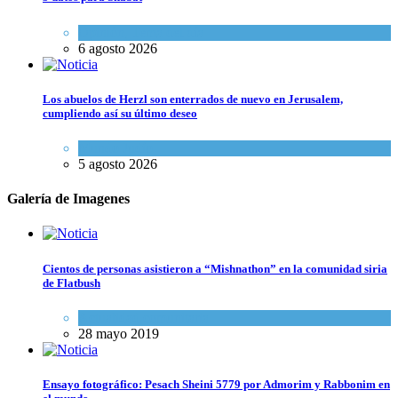
Opinión
,
Tema del día
6 agosto 2026
Los abuelos de Herzl son enterrados de nuevo en Jerusalem,
cumpliendo así su último deseo
Mundo Judío
5 agosto 2026
Galería de Imagenes
Cientos de personas asistieron a “Mishnathon” en la comunidad siria
de Flatbush
Actualidad comunitaria
28 mayo 2019
Ensayo fotográfico: Pesach Sheini 5779 por Admorim y Rabbonim en