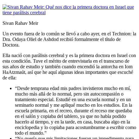
Sivan Rahav Meir
Un evento fuera de lo común se llevó a cabo ayer, en el Technion: la
Dra. Odaya Oliel de Ashdod recibió formalmente el título de
Doctora.
Ella nació con parálisis cerebral y es la primera doctora en Israel con
esta condición. Tuve el mérito de entrevistarla en el transcurso de
sus años de estudio y también cuando encendió la antorcha en Iom
HaAtzmaút, así que he aquí algunas ideas importantes que escuché
de ella:
“Desde temprana edad mis padres invistieron mucho en mí,
mucho más allá de lo normal, pero sin autocompasión o
tratamiento especial. Estudié en una escuela normal y en un
seminario normal y me apliqué mucho en los estudios. En la
escuela primaria, en el recreo, durante el receso me quedaba
en el salón y copiaba del tablero, ya que no había podido
hacerlo al tiempo, y en la tarde, en casa, buscaba algo en la
enciclopedia y lo copiaba para acostumbrarme a escribir como
todo el mundo.”
“No quería que mis limitaciones fueran un impedimento para