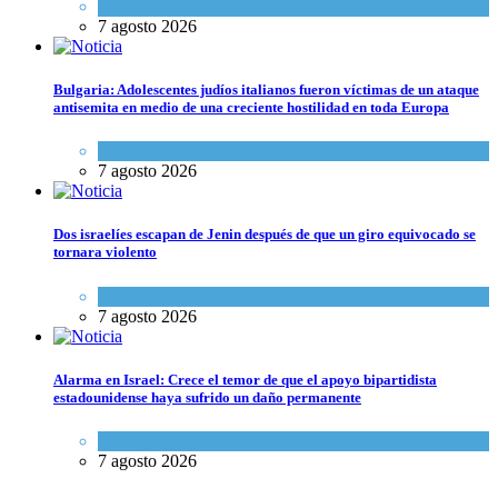
Tema del día
7 agosto 2026
Bulgaria: Adolescentes judíos italianos fueron víctimas de un ataque
antisemita en medio de una creciente hostilidad en toda Europa
Cultura y Sociedad
,
Tema del día
7 agosto 2026
Dos israelíes escapan de Jenin después de que un giro equivocado se
tornara violento
Tema del día
7 agosto 2026
Alarma en Israel: Crece el temor de que el apoyo bipartidista
estadounidense haya sufrido un daño permanente
Israel y Medio Oriente
7 agosto 2026