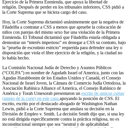
Ejercicio de la Primera Enmienda, que apoya la libertad de
religión. Después de perder en los tribunales inferiores, CSS pidió a
la Corte Suprema que se hiciera cargo del caso.
Hoy, la Corte Suprema dictaminó unánimemente que la negativa de
Filadelfia a contratar a CSS a menos que apruebe la colocación de
niños con parejas del mismo sexo fue una violación de la Primera
Enmienda. El Tribunal dictaminó que Filadelfia estaría obligada a
demostrar un “interés imperioso” en denegar a CSS su contrato, bajo
la “prueba de escrutinio estricto” requerida para defender una ley o
disposición que viola el libre ejercicio de la religión, y la ciudad no
lo había hecho.
La Comisión Nacional Judía de Derecho y Asuntos Públicos
(“COLPA”) en nombre de Agudath Israel of America, junto con las
Agudas Harabbonim de los Estados Unidos y Canadá, el Consejo
Nacional de Israel Joven, la Cámara de Comercio Judía Ortodoxa, la
Asociación Rabínica Alliance of America, el Consejo Rabínico de
América y Torah Umesorah presentaron un
escrito de amicus curiae
(amigo de la corte) en este caso.
apoyando la posición de CSS. El
escrito, escrito por el destacado abogado de Washington Nathan
Lewin, pidió a la Corte Suprema que anulara su decisión en la
División de Empleo v. Smith. La decisión Smith dijo que, si una ley
no está dirigida específicamente contra la práctica religiosa, no es
inconstitucional siempre que sea “neutral y de aplicabilidad