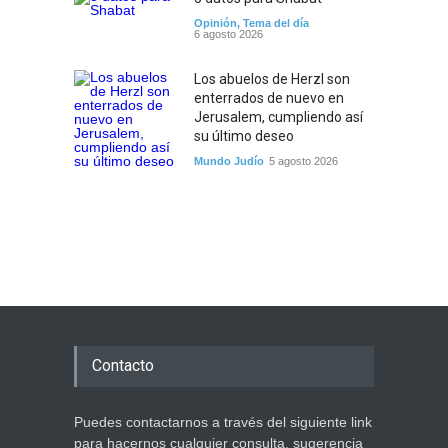
Opinión
,
Tema del día
6 agosto 2026
Los abuelos de Herzl son
enterrados de nuevo en
Jerusalem, cumpliendo así
su último deseo
Mundo Judío
5 agosto 2026
Contacto
Puedes contactarnos a través del siguiente link
para hacernos cualquier consulta, sugerencia