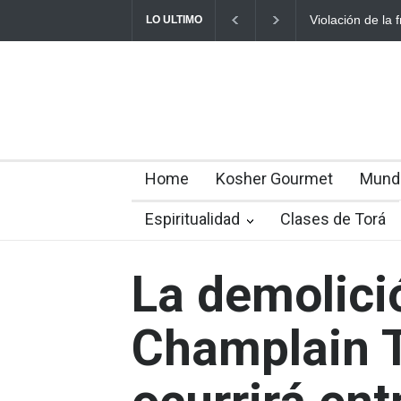
Violación de la frontera: Decen
LO ULTIMO
Home
Kosher Gourmet
Mund
Espiritualidad
Clases de Torá
La demolici
Champlain 