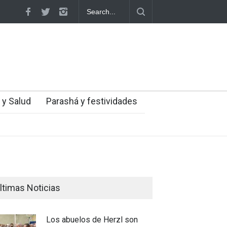
la Gran Sinagoga de Vilna
Los abuelos de Herzl son enterrados de 
cumpliendo así su último deseo
 y Salud
Parashá y festividades
ltimas Noticias
Los abuelos de Herzl son