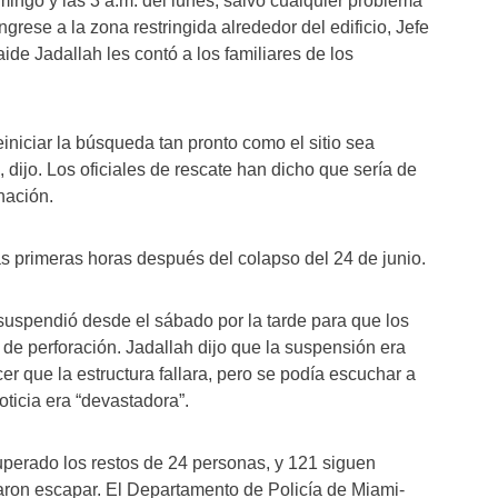
mingo y las 3 a.m. del lunes, salvo cualquier problema
grese a la zona restringida alrededor del edificio, Jefe
e Jadallah les contó a los familiares de los
einiciar la búsqueda tan pronto como el sitio sea
dijo. Los oficiales de rescate han dicho que sería de
nación.
s primeras horas después del colapso del 24 de junio.
 suspendió desde el sábado por la tarde para que los
de perforación. Jadallah dijo que la suspensión era
er que la estructura fallara, pero se podía escuchar a
oticia era “devastadora”.
uperado los restos de 24 personas, y 121 siguen
ron escapar. El Departamento de Policía de Miami-