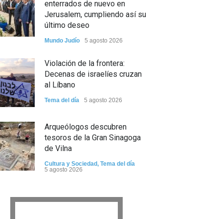
enterrados de nuevo en
Jerusalem, cumpliendo así su
último deseo
Mundo Judío
5 agosto 2026
Violación de la frontera:
Decenas de israelíes cruzan
al Líbano
Tema del día
5 agosto 2026
Arqueólogos descubren
tesoros de la Gran Sinagoga
de Vilna
Cultura y Sociedad
,
Tema del día
5 agosto 2026
Israel recibe el submarino
más avanzado y caro jamás
construido para su armada,