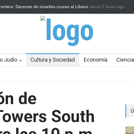
as de israelíes cruzan al Líbano
Arqueólogos descubren tesoros de 
about 2 hours ago
o Judío
Cultura y Sociedad
Economía
Ciencia
ón de
Towers South
Ú