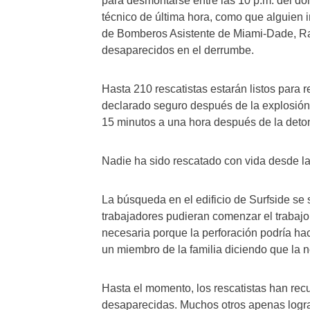
para desmontarse entre las 10 p.m. del do
técnico de última hora, como que alguien in
de Bomberos Asistente de Miami-Dade, Raid
desaparecidos en el derrumbe.
Hasta 210 rescatistas estarán listos para r
declarado seguro después de la explosión, 
15 minutos a una hora después de la deto
Nadie ha sido rescatado con vida desde la
La búsqueda en el edificio de Surfside se
trabajadores pudieran comenzar el trabajo 
necesaria porque la perforación podría hac
un miembro de la familia diciendo que la n
Hasta el momento, los rescatistas han rec
desaparecidas. Muchos otros apenas logra