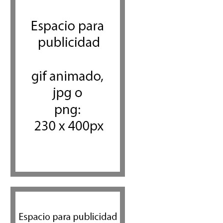
reforzando así su capacidad
de disuasión submarina
Israel y Medio Oriente
,
Tema del
día
5 agosto 2026
Las reservas de sangre de
Israel son "alarmantemente
bajas"; la MDA insta al público
a donar
Ciencia y Salud
,
Tema del día
5 agosto 2026