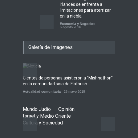
irlandés se enfrenta a
limitaciones para aterrizar
en la niebla
Economía y Negocios
6 agosto 2026
5 datos para Shabat
Galería de Imagenes
Opinión
,
Tema del día
6 agosto 2026
Los abuelos de Herzl son
enterrados de nuevo en
Jerusalem, cumpliendo así
Cientos de personas asistieron a “Mishnathon”
Ensayo
su último deseo
en la comunidad siria de Flatbush
Admori
Mundo Judío
5 agosto 2026
Actualidad comunitaria
28 mayo 2019
Actuali
Mundo Judío
Opinión
Israel y Medio Oriente
Cultura y Sociedad