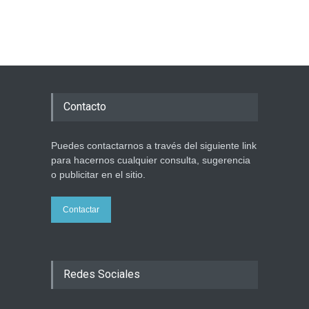
Opinión
,
Tema del día
6 agosto 2026
Los abuelos de Herzl son
enterrados de nuevo en
Jerusalem, cumpliendo así
su último deseo
Contacto
Mundo Judío
5 agosto 2026
Puedes contactarnos a través del siguiente link
para hacernos cualquier consulta, sugerencia
o publicitar en el sitio.
Contactar
Redes Sociales