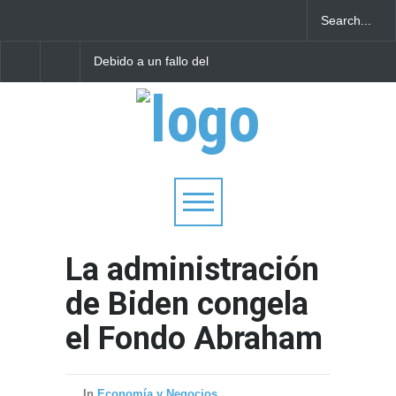
Debido a un fallo del
Tecnología israelí omit
Tribunal Supremo: los
El nuevo avión
tribunales rabínicos se
gubernamental irlandé
enfrentan a un cierre a
enfrenta a limitacione
partir del domingo
aterrizar en la niebla
La administración
de Biden congela
el Fondo Abraham
In
Economía y Negocios