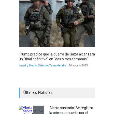
Trump predice que la guerra de Gaza alcanzará
Lapid: 
un "final definitivo" en "dos o tres semanas"
discre
Israel y Medio Oriente
,
Tema del día
26 agosto 2025
Israel y
Últimas Noticias
Alerta sanitaria: Se registra
la primera muerte por el