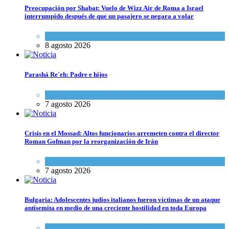
Preocupación por Shabat: Vuelo de Wizz Air de Roma a Israel
interrumpido después de que un pasajero se negara a volar
Cultura y Sociedad
,
Israel y Medio Oriente
8 agosto 2026
Parashá Re'eh: Padre e hijos
Espiritualidad
,
Tema del día
7 agosto 2026
Crisis en el Mossad: Altos funcionarios arremeten contra el director
Roman Gofman por la reorganización de Irán
Tema del día
7 agosto 2026
Bulgaria: Adolescentes judíos italianos fueron víctimas de un ataque
antisemita en medio de una creciente hostilidad en toda Europa
Cultura y Sociedad
,
Tema del día