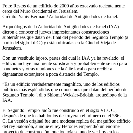
Foto: Restos de un edificio de 2000 años excavado recientemente
cerca del Muro Occidental en Jerusalem.
Crédito: Yaniv Berman / Autoridad de Antigüedades de Israel.
Arqueólogos de la Autoridad de Antigüedades de Israel (IAA)
dieron a conocer el jueves impresionantes construcciones
subterráneas que datan del final del período del Segundo Templo (a
partir del siglo I d.C.) y están ubicadas en la Ciudad Vieja de
Jerusalem.
Con un vestíbulo lujoso, partes del cual la IAA ya ha revelado, el
edificio incluye una fuente sofisticada y probablemente se usó para
banquetes y otras reuniones de la élite local o para recibir a
dignatarios extranjeros a poca distancia del Templo.
“Es un edificio verdaderamente magnífico, uno de los edificios
públicos más espléndidos que conocemos que datan del período del
Segundo Templo”, dijo Shlomit Weksler-Bdolah, arqueólogo de la
IAA.
El Segundo Templo Judío fue construido en el siglo VI a. C.,
después de que los babilonios destruyeran el primero en el 586 a.
C. La versión original fue una modesta réplica del magnífico edificio
del rey Salomón, aunque el rey Herodes emprendió un enorme
proyecto de construcción, que todavía se puede ver hoy en los