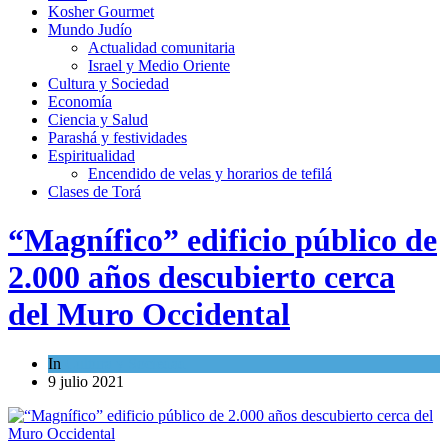
Kosher Gourmet
Mundo Judío
Actualidad comunitaria
Israel y Medio Oriente
Cultura y Sociedad
Economía
Ciencia y Salud
Parashá y festividades
Espiritualidad
Encendido de velas y horarios de tefilá
Clases de Torá
“Magnífico” edificio público de
2.000 años descubierto cerca
del Muro Occidental
In
Cultura y Sociedad
9 julio 2021