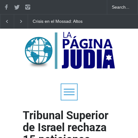
Crisis en el Mossad: Altos
Bulgaria: Adolescente
funcionarios arremeten
judíos italianos fueron
contra el director Roman
víctimas de un ataque
Gofman por la
antisemita en medio d
reorganización de Irán
creciente hostilidad en
Europa
Tribunal Superior
de Israel rechaza