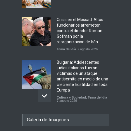
Crisis en el Mossad: Altos
funcionarios arremeten
contra el director Roman
Gofman por la
reorganización de Irán
Tema del día
7 agosto 2026
Bulgaria: Adolescentes
judíos italianos fueron
víctimas de un ataque
antisemita en medio de una
creciente hostilidad en toda
Europa
Cultura y Sociedad
,
Tema del día
7 agosto 2026
Dos israelíes escapan de
Galería de Imagenes
Jenin después de que un
giro equivocado se tornara
violento