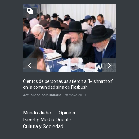
Tema del día
7 agosto 2026
Alarma en Israel: Crece el
temor de que el apoyo
bipartidista estadounidense
haya sufrido un daño
permanente
Israel y Medio Oriente
7 agosto 2026
Cientos de personas asistieron a “Mishnathon”
Ensayo
en la comunidad siria de Flatbush
Admori
Actualidad comunitaria
28 mayo 2019
Actuali
Mundo Judío
Opinión
Israel y Medio Oriente
Cultura y Sociedad