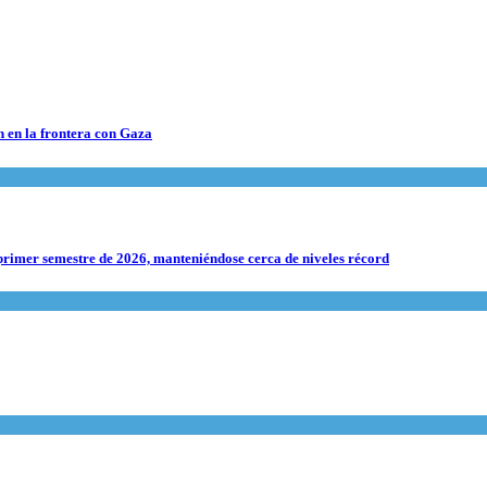
n en la frontera con Gaza
rimer semestre de 2026, manteniéndose cerca de niveles récord