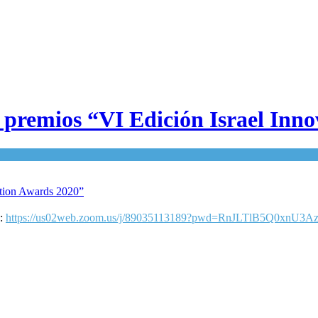
s premios “VI Edición Israel Inn
n:
https://us02web.zoom.us/j/89035113189?pwd=RnJLTlB5Q0xnU3