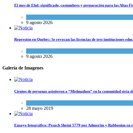
El mes de Elul: significado, costumbres y preparación para las Altas Fi
Tema del día
9 agosto 2026
Represión en Quebec: Se revocan las licencias de tres instituciones edu
Actualidad comunitaria
9 agosto 2026
Galería de Imagenes
Cientos de personas asistieron a “Mishnathon” en la comunidad siria d
Actualidad comunitaria
28 mayo 2019
Ensayo fotográfico: Pesach Sheini 5779 por Admorim y Rabbonim en 