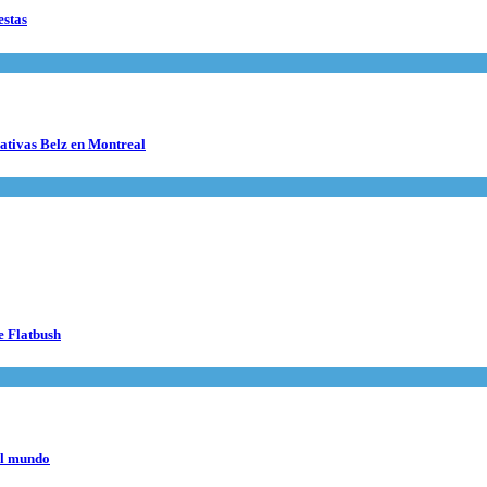
estas
cativas Belz en Montreal
e Flatbush
el mundo