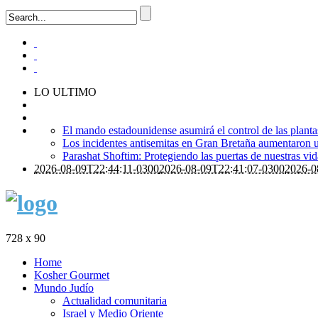
LO ULTIMO
El mando estadounidense asumirá el control de las plant
Los incidentes antisemitas en Gran Bretaña aumentaron 
Parashat Shoftim: Protegiendo las puertas de nuestras vid
2026-08-09T22:44:11-0300
2026-08-09T22:41:07-0300
2026-0
728 x 90
Home
Kosher Gourmet
Mundo Judío
Actualidad comunitaria
Israel y Medio Oriente