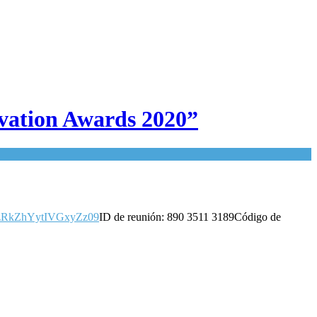
ovation Awards 2020”
AzRkZhYytIVGxyZz09
ID de reunión: 890 3511 3189Código de