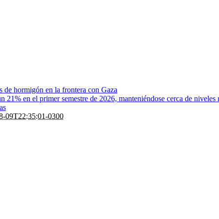
as de hormigón en la frontera con Gaza
un 21% en el primer semestre de 2026, manteniéndose cerca de niveles 
as
8-09T22:35:01-0300