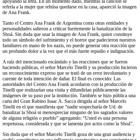
apoyando la letra. En un momento dado, mientras la canción se
refería a la mujer que rehúsa quedarse en la casa, apareció la imagen
de Ana Frank.
Tanto el Centro Ana Frank de Argentina como otras entidades y
personalidades salieron a criticar fuertemente la banalización de la
Shoá. Sin duda que usar la imagen de Ana Frank, quien consituye
todo un símbolo del sufrimiento y el horror que padecieron nuestros
familiares en mano de los nazis, no puede generar otra reacción que
un profundo dolor a la vez que el más fuerte repudio e indignación.
A raíz del mencionado escándalo y las reacciones que se fueron
haciendo públicas, el señor Marcelo Tinelli y su producción hicieron
un reconocimiento expreso que se trató de un error involuntario y
carente de toda intención de dañar. El final es conocido: Las
autoridades del Centro Ana Frank acordaron con la producción de
Tinelli que realizarían una visita y difundirían públicamente las
imágenes de su paso por la institución. También se hizo pública una
carta del Gran Rabino Isaac A. Sacca dirigida al señor Marcelo
Tinelli en el que manifiesta que “nadie sospecharía de Ud. de
banalizar la Shoá ni menospreciar ninguno de los sagrados valores
de alguna religión o pueblo” agregando: “Usted es una persona
respetuosa, considerada y que se lamenta por actos como la Shoá”.
Sin duda que el señor Marcelo Tinelli goza de una gran audiencia y
podría constituirse en una influencia constructiva para concientizar a