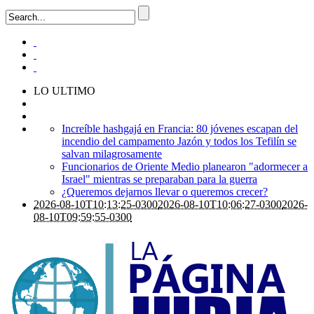
LO ULTIMO
Increíble hashgajá en Francia: 80 jóvenes escapan del
incendio del campamento Jazón y todos los Tefilín se
salvan milagrosamente
Funcionarios de Oriente Medio planearon "adormecer a
Israel" mientras se preparaban para la guerra
¿Queremos dejarnos llevar o queremos crecer?
2026-08-10T10:13:25-0300
2026-08-10T10:06:27-0300
2026-
08-10T09:59:55-0300