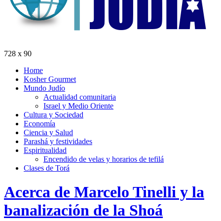
728 x 90
Home
Kosher Gourmet
Mundo Judío
Actualidad comunitaria
Israel y Medio Oriente
Cultura y Sociedad
Economía
Ciencia y Salud
Parashá y festividades
Espiritualidad
Encendido de velas y horarios de tefilá
Clases de Torá
Acerca de Marcelo Tinelli y la
banalización de la Shoá