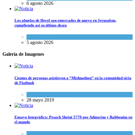
6 agosto 2026
Los abuelos de Herzl son enterrados de nuevo en Jerusalem,
cumpliendo así su último deseo
Mundo Judío
5 agosto 2026
Galería de Imagenes
Cientos de personas asistieron a “Mishnathon” en la comunidad siria
de Flatbush
Actualidad comunitaria
28 mayo 2019
Ensayo fotográfico: Pesach Sheini 5779 por Admorim y Rabbonim en
el mundo
Actualidad comunitaria