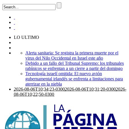
LO ULTIMO
Alerta sanitaria: Se registra la primera muerte por el
virus del Nilo Occidental en Israel este año
Debido a un fallo del Tribunal Supremo: los tribunales
rabínicos se enfrentan a un cierre a partir del domingo
Tecnología israelí omitida: El nuevo avión
gubernamental irlandés se enfrenta a limitaciones para
aterrizar en la niebla
2026-08-06T10:34:23-0300
2026-08-06T10:31:20-0300
2026-
08-06T10:22:50-0300