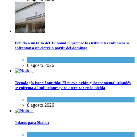
Debido a un fallo del Tribunal Supremo: los tribunales rabínicos se
enfrentan a un cierre a partir del domingo
Tema del día
6 agosto 2026
Tecnología israelí omitida: El nuevo avión gubernamental irlandés
se enfrenta a limitaciones para aterrizar en la niebla
Economía y Negocios
6 agosto 2026
5 datos para Shabat
Opinión
,
Tema del día