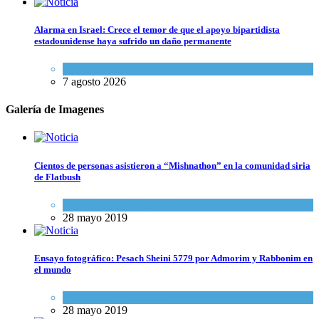
Alarma en Israel: Crece el temor de que el apoyo bipartidista
estadounidense haya sufrido un daño permanente
Israel y Medio Oriente
7 agosto 2026
Galería de Imagenes
Cientos de personas asistieron a “Mishnathon” en la comunidad siria
de Flatbush
Actualidad comunitaria
28 mayo 2019
Ensayo fotográfico: Pesach Sheini 5779 por Admorim y Rabbonim en
el mundo
Actualidad comunitaria
28 mayo 2019