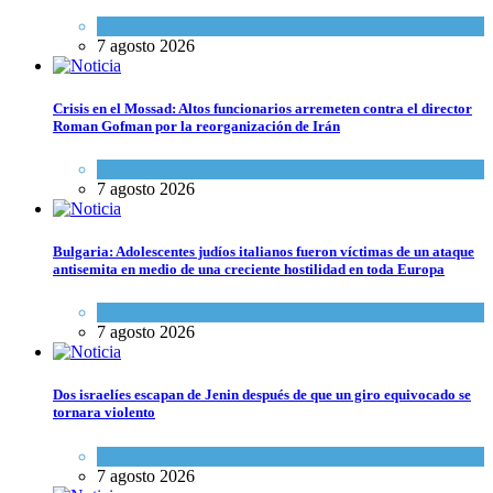
Espiritualidad
,
Tema del día
7 agosto 2026
Crisis en el Mossad: Altos funcionarios arremeten contra el director
Roman Gofman por la reorganización de Irán
Tema del día
7 agosto 2026
Bulgaria: Adolescentes judíos italianos fueron víctimas de un ataque
antisemita en medio de una creciente hostilidad en toda Europa
Cultura y Sociedad
,
Tema del día
7 agosto 2026
Dos israelíes escapan de Jenin después de que un giro equivocado se
tornara violento
Tema del día
7 agosto 2026