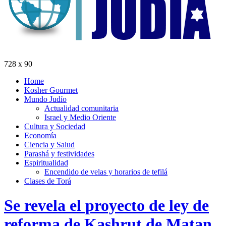
728 x 90
Home
Kosher Gourmet
Mundo Judío
Actualidad comunitaria
Israel y Medio Oriente
Cultura y Sociedad
Economía
Ciencia y Salud
Parashá y festividades
Espiritualidad
Encendido de velas y horarios de tefilá
Clases de Torá
Se revela el proyecto de ley de
reforma de Kashrut de Matan