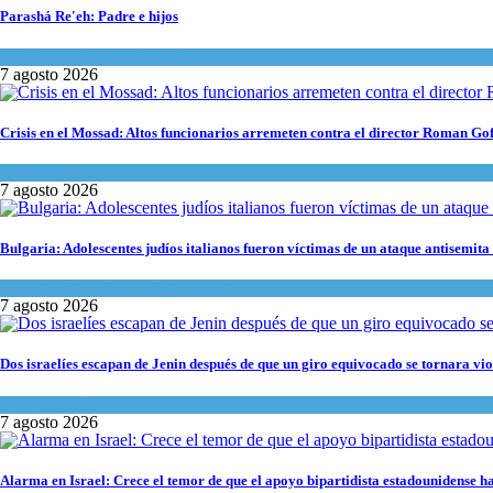
Parashá Re'eh: Padre e hijos
Espiritualidad
,
Tema del día
7 agosto 2026
Crisis en el Mossad: Altos funcionarios arremeten contra el director Roman Go
Tema del día
7 agosto 2026
Bulgaria: Adolescentes judíos italianos fueron víctimas de un ataque antisemita
Cultura y Sociedad
,
Tema del día
7 agosto 2026
Dos israelíes escapan de Jenin después de que un giro equivocado se tornara vio
Tema del día
7 agosto 2026
Alarma en Israel: Crece el temor de que el apoyo bipartidista estadounidense 