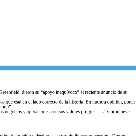
Greenfield, dieron su “apoyo inequívoco” al reciente anuncio de su
 que está en el lado correcto de la historia. En nuestra opinión, poner
toria”.
 sus negocios y operaciones con sus valores progresistas” y promueve
nemigo del pueblo palestino es su propio liderazgo corrupto. Durante