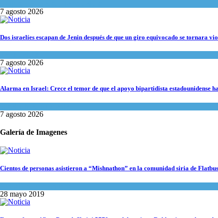
Cultura y Sociedad
,
Tema del día
7 agosto 2026
Dos israelíes escapan de Jenin después de que un giro equivocado se tornara vio
Tema del día
7 agosto 2026
Alarma en Israel: Crece el temor de que el apoyo bipartidista estadounidense 
Israel y Medio Oriente
7 agosto 2026
Galería de Imagenes
Cientos de personas asistieron a “Mishnathon” en la comunidad siria de Flatbu
Actualidad comunitaria
28 mayo 2019