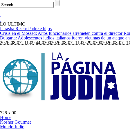
LO ULTIMO
Parashá Re'eh: Padre e hijos
Crisis en el Mossad: Altos funcionarios arremeten contra el director 
Bulgaria: Adolescentes judíos italianos fueron víctimas de un ataque a
2026-08-07T11:09:44-0300
2026-08-07T11:00:29-0300
2026-08-07T10
728 x 90
Home
Kosher Gourmet
Mundo Judío