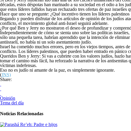
décadas, estos déspotas han marinado a su sociedad en el odio a los judí
que estos líderes fallidos hayan rechazado tres ofertas de paz israelíes
Hace que uno se pregunte: ¿Qué incentivo tienen los líderes palestinos 
llegando y pueden disfrutar de los artículos de opinión de los judíos at
conflicto, el movimiento global anti-Israel seguirá adelante.
¿Por qué Ben y Jerry no mostraron el deseo de profundizar y comprende
Independientemente de cómo se sienta uno sobre las políticas israelíes, 
sólo una pequeña tarea, habrían aprendido que la intención de elimina
antiisraelí, no había ni un solo asentamiento judío.
Israel ha cometido muchos errores, pero en los viejos tiempos, antes de 
conflicto. Los líderes palestinos, que pueden haber entrado en pánico cu
Queridos Ben y Jerry: Si vas a cubrirte con los valores judíos, hazlo h
tomar el camino más fácil, ha reforzado la narrativa de los antisemitas
víctimas indefensas.
Eso no es judío ni amante de la paz, es simplemente ignorante.
(
JNS)
Share:
Opinión
Tema del día
Noticias Relacionadas