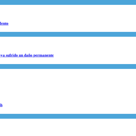
lento
haya sufrido un daño permanente
sh