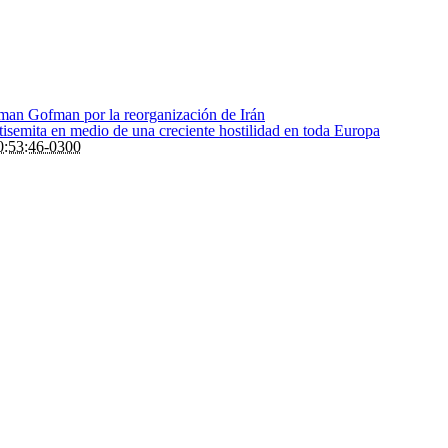
Roman Gofman por la reorganización de Irán
ntisemita en medio de una creciente hostilidad en toda Europa
:53:46-0300