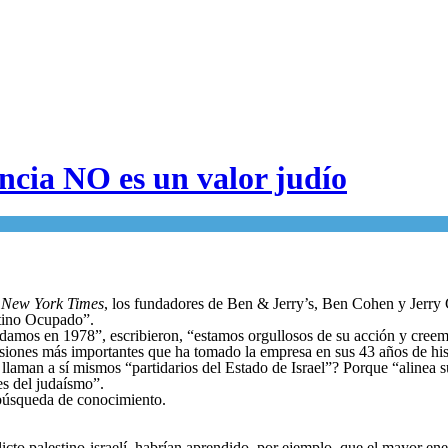
ncia NO es un valor judío
 New York Times
, los fundadores de Ben & Jerry’s, Ben Cohen y Jerry 
stino Ocupado”.
amos en 1978”, escribieron, “estamos orgullosos de su acción y creemos
ecisiones más importantes que ha tomado la empresa en sus 43 años de his
 llaman a sí mismos “partidarios del Estado de Israel”? Porque “alinea
es del judaísmo”.
búsqueda de conocimiento.
flicto palestino-israelí, habrían aprendido, por ejemplo, que el mayor e