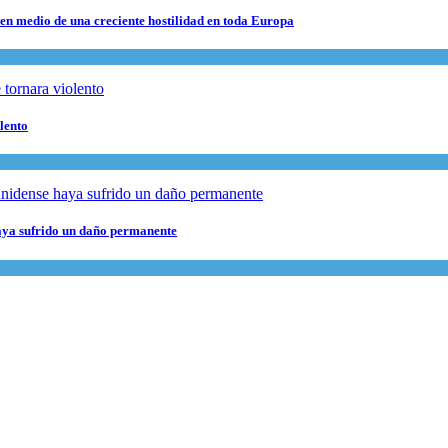
 en medio de una creciente hostilidad en toda Europa
lento
haya sufrido un daño permanente