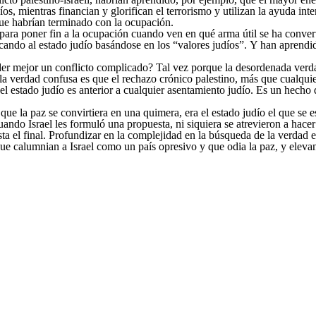
os, mientras financian y glorifican el terrorismo y utilizan la ayuda in
 que habrían terminado con la ocupación.
para poner fin a la ocupación cuando ven en qué arma útil se ha convert
acando al estado judío basándose en los “valores judíos”. Y han aprendid
r mejor un conflicto complicado? Tal vez porque la desordenada verdad
la verdad confusa es que el rechazo crónico palestino, más que cualquier
r el estado judío es anterior a cualquier asentamiento judío. Es un he
que la paz se convirtiera en una quimera, era el estado judío el que se 
ando Israel les formuló una propuesta, ni siquiera se atrevieron a hacer
asta el final. Profundizar en la complejidad en la búsqueda de la verdad
 que calumnian a Israel como un país opresivo y que odia la paz, y elev