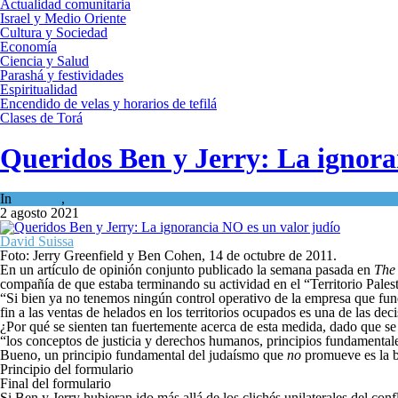
Actualidad comunitaria
Israel y Medio Oriente
Cultura y Sociedad
Economía
Ciencia y Salud
Parashá y festividades
Espiritualidad
Encendido de velas y horarios de tefilá
Clases de Torá
Queridos Ben y Jerry: La ignora
In
Opinión
,
Tema del día
2 agosto 2021
David Suissa
Foto: Jerry Greenfield y Ben Cohen, 14 de octubre de 2011.
En un artículo de opinión conjunto publicado la semana pasada en
The
compañía de que estaba terminando su actividad en el “Territorio Pale
“Si bien ya no tenemos ningún control operativo de la empresa que fund
fin a las ventas de helados en los territorios ocupados es una de las d
¿Por qué se sienten tan fuertemente acerca de esta medida, dado que se
“los conceptos de justicia y derechos humanos, principios fundamental
Bueno, un principio fundamental del judaísmo que
no
promueve es la 
Principio del formulario
Final del formulario
Si Ben y Jerry hubieran ido más allá de los clichés unilaterales del con