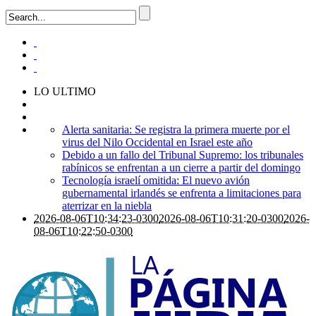
LO ULTIMO
Alerta sanitaria: Se registra la primera muerte por el
virus del Nilo Occidental en Israel este año
Debido a un fallo del Tribunal Supremo: los tribunales
rabínicos se enfrentan a un cierre a partir del domingo
Tecnología israelí omitida: El nuevo avión
gubernamental irlandés se enfrenta a limitaciones para
aterrizar en la niebla
2026-08-06T10:34:23-0300
2026-08-06T10:31:20-0300
2026-
08-06T10:22:50-0300