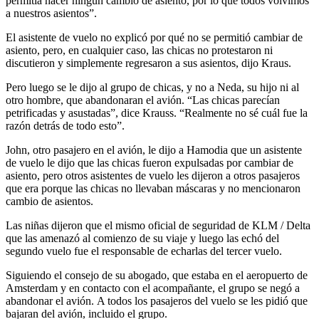
permitía hacer ningún cambio de asiento, por lo que todos volvimos
a nuestros asientos”.
El asistente de vuelo no explicó por qué no se permitió cambiar de
asiento, pero, en cualquier caso, las chicas no protestaron ni
discutieron y simplemente regresaron a sus asientos, dijo Kraus.
Pero luego se le dijo al grupo de chicas, y no a Neda, su hijo ni al
otro hombre, que abandonaran el avión. “Las chicas parecían
petrificadas y asustadas”, dice Krauss. “Realmente no sé cuál fue la
razón detrás de todo esto”.
John, otro pasajero en el avión, le dijo a Hamodia que un asistente
de vuelo le dijo que las chicas fueron expulsadas por cambiar de
asiento, pero otros asistentes de vuelo les dijeron a otros pasajeros
que era porque las chicas no llevaban máscaras y no mencionaron
cambio de asientos.
Las niñas dijeron que el mismo oficial de seguridad de KLM / Delta
que las amenazó al comienzo de su viaje y luego las echó del
segundo vuelo fue el responsable de echarlas del tercer vuelo.
Siguiendo el consejo de su abogado, que estaba en el aeropuerto de
Amsterdam y en contacto con el acompañante, el grupo se negó a
abandonar el avión. A todos los pasajeros del vuelo se les pidió que
bajaran del avión, incluido el grupo.