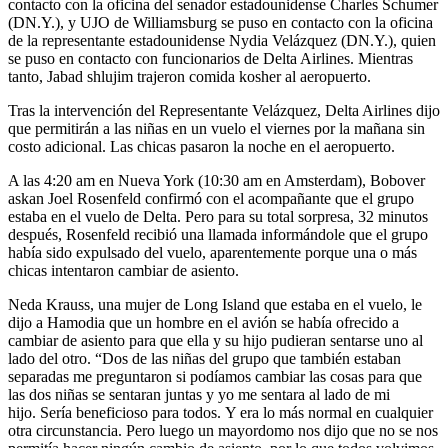
contacto con la oficina del senador estadounidense Charles Schumer
(DN.Y.), y UJO de Williamsburg se puso en contacto con la oficina
de la representante estadounidense Nydia Velázquez (DN.Y.), quien
se puso en contacto con funcionarios de Delta Airlines. Mientras
tanto, Jabad shlujim trajeron comida kosher al aeropuerto.
Tras la intervención del Representante Velázquez, Delta Airlines dijo
que permitirán a las niñas en un vuelo el viernes por la mañana sin
costo adicional. Las chicas pasaron la noche en el aeropuerto.
A las 4:20 am en Nueva York (10:30 am en Amsterdam), Bobover
askan Joel Rosenfeld confirmó con el acompañante que el grupo
estaba en el vuelo de Delta. Pero para su total sorpresa, 32 minutos
después, Rosenfeld recibió una llamada informándole que el grupo
había sido expulsado del vuelo, aparentemente porque una o más
chicas intentaron cambiar de asiento.
Neda Krauss, una mujer de Long Island que estaba en el vuelo, le
dijo a Hamodia que un hombre en el avión se había ofrecido a
cambiar de asiento para que ella y su hijo pudieran sentarse uno al
lado del otro. “Dos de las niñas del grupo que también estaban
separadas me preguntaron si podíamos cambiar las cosas para que
las dos niñas se sentaran juntas y yo me sentara al lado de mi
hijo. Sería beneficioso para todos. Y era lo más normal en cualquier
otra circunstancia. Pero luego un mayordomo nos dijo que no se nos