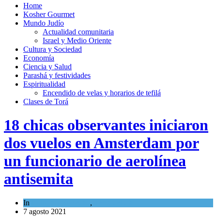
Home
Kosher Gourmet
Mundo Judío
Actualidad comunitaria
Israel y Medio Oriente
Cultura y Sociedad
Economía
Ciencia y Salud
Parashá y festividades
Espiritualidad
Encendido de velas y horarios de tefilá
Clases de Torá
18 chicas observantes iniciaron
dos vuelos en Amsterdam por
un funcionario de aerolínea
antisemita
In
Cultura y Sociedad
,
Tema del día
7 agosto 2021