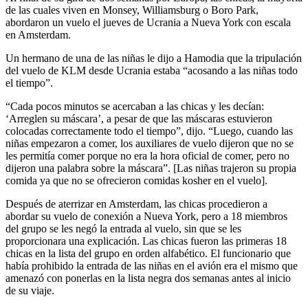
de las cuales viven en Monsey, Williamsburg o Boro Park,
abordaron un vuelo el jueves de Ucrania a Nueva York con escala
en Amsterdam.
Un hermano de una de las niñas le dijo a Hamodia que la tripulación
del vuelo de KLM desde Ucrania estaba “acosando a las niñas todo
el tiempo”.
“Cada pocos minutos se acercaban a las chicas y les decían:
‘Arreglen su máscara’, a pesar de que las máscaras estuvieron
colocadas correctamente todo el tiempo”, dijo. “Luego, cuando las
niñas empezaron a comer, los auxiliares de vuelo dijeron que no se
les permitía comer porque no era la hora oficial de comer, pero no
dijeron una palabra sobre la máscara”. [Las niñas trajeron su propia
comida ya que no se ofrecieron comidas kosher en el vuelo].
Después de aterrizar en Amsterdam, las chicas procedieron a
abordar su vuelo de conexión a Nueva York, pero a 18 miembros
del grupo se les negó la entrada al vuelo, sin que se les
proporcionara una explicación. Las chicas fueron las primeras 18
chicas en la lista del grupo en orden alfabético. El funcionario que
había prohibido la entrada de las niñas en el avión era el mismo que
amenazó con ponerlas en la lista negra dos semanas antes al inicio
de su viaje.