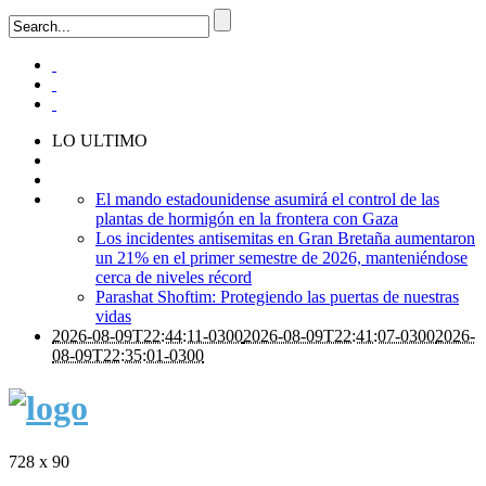
LO ULTIMO
El mando estadounidense asumirá el control de las
plantas de hormigón en la frontera con Gaza
Los incidentes antisemitas en Gran Bretaña aumentaron
un 21% en el primer semestre de 2026, manteniéndose
cerca de niveles récord
Parashat Shoftim: Protegiendo las puertas de nuestras
vidas
2026-08-09T22:44:11-0300
2026-08-09T22:41:07-0300
2026-
08-09T22:35:01-0300
728 x 90