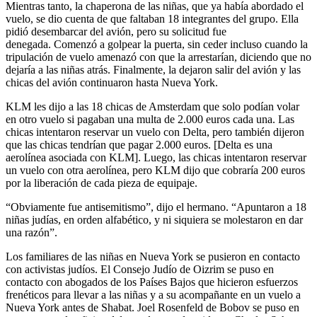
Mientras tanto, la chaperona de las niñas, que ya había abordado el
vuelo, se dio cuenta de que faltaban 18 integrantes del grupo. Ella
pidió desembarcar del avión, pero su solicitud fue
denegada. Comenzó a golpear la puerta, sin ceder incluso cuando la
tripulación de vuelo amenazó con que la arrestarían, diciendo que no
dejaría a las niñas atrás. Finalmente, la dejaron salir del avión y las
chicas del avión continuaron hasta Nueva York.
KLM les dijo a las 18 chicas de Amsterdam que solo podían volar
en otro vuelo si pagaban una multa de 2.000 euros cada una. Las
chicas intentaron reservar un vuelo con Delta, pero también dijeron
que las chicas tendrían que pagar 2.000 euros. [Delta es una
aerolínea asociada con KLM]. Luego, las chicas intentaron reservar
un vuelo con otra aerolínea, pero KLM dijo que cobraría 200 euros
por la liberación de cada pieza de equipaje.
“Obviamente fue antisemitismo”, dijo el hermano. “Apuntaron a 18
niñas judías, en orden alfabético, y ni siquiera se molestaron en dar
una razón”.
Los familiares de las niñas en Nueva York se pusieron en contacto
con activistas judíos. El Consejo Judío de Oizrim se puso en
contacto con abogados de los Países Bajos que hicieron esfuerzos
frenéticos para llevar a las niñas y a su acompañante en un vuelo a
Nueva York antes de Shabat. Joel Rosenfeld de Bobov se puso en