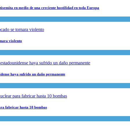
ntisemita en medio de una creciente hostilidad en toda Europa
rnara violento
nidense haya sufrido un daño permanente
para fabricar hasta 10 bombas