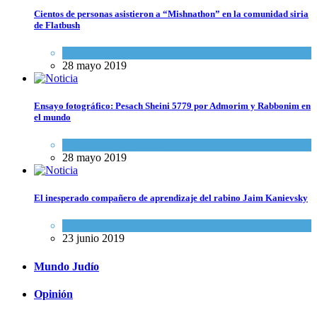
Cientos de personas asistieron a “Mishnathon” en la comunidad siria
de Flatbush
Actualidad comunitaria
28 mayo 2019
Ensayo fotográfico: Pesach Sheini 5779 por Admorim y Rabbonim en
el mundo
Actualidad comunitaria
28 mayo 2019
El inesperado compañero de aprendizaje del rabino Jaim Kanievsky
Espiritualidad
,
Tema del día
23 junio 2019
Mundo Judío
Opinión