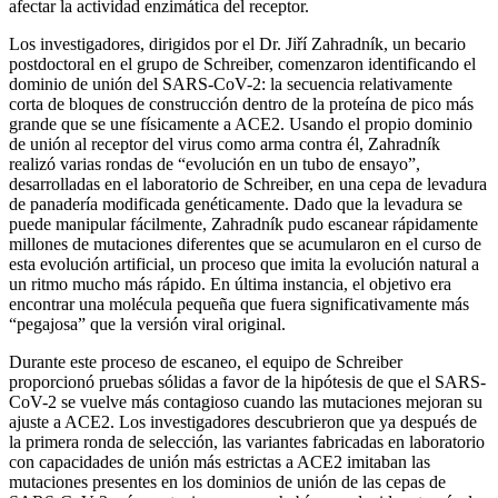
afectar la actividad enzimática del receptor.
Los investigadores, dirigidos por el Dr. Jiří Zahradník, un becario
postdoctoral en el grupo de Schreiber, comenzaron identificando el
dominio de unión del SARS-CoV-2: la secuencia relativamente
corta de bloques de construcción dentro de la proteína de pico más
grande que se une físicamente a ACE2. Usando el propio dominio
de unión al receptor del virus como arma contra él, Zahradník
realizó varias rondas de “evolución en un tubo de ensayo”,
desarrolladas en el laboratorio de Schreiber, en una cepa de levadura
de panadería modificada genéticamente. Dado que la levadura se
puede manipular fácilmente, Zahradník pudo escanear rápidamente
millones de mutaciones diferentes que se acumularon en el curso de
esta evolución artificial, un proceso que imita la evolución natural a
un ritmo mucho más rápido. En última instancia, el objetivo era
encontrar una molécula pequeña que fuera significativamente más
“pegajosa” que la versión viral original.
Durante este proceso de escaneo, el equipo de Schreiber
proporcionó pruebas sólidas a favor de la hipótesis de que el SARS-
CoV-2 se vuelve más contagioso cuando las mutaciones mejoran su
ajuste a ACE2. Los investigadores descubrieron que ya después de
la primera ronda de selección, las variantes fabricadas en laboratorio
con capacidades de unión más estrictas a ACE2 imitaban las
mutaciones presentes en los dominios de unión de las cepas de