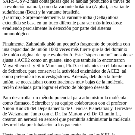
SARS-CoV-2 más contagiosas que se habían producido a través de
la evolución natural, como la variante británica (Alpha), la variante
sudafricana (Beta) y la variante brasileña
(Gamma). Sorprendentemente, la variante india (Delta) ahora
extendida se basa en un truco diferente para ser más infecciosa:
evadiendo parcialmente la detección por parte del sistema
inmunológico.
Finalmente, Zahradník aisló un pequeño fragmento de proteína con
una capacidad de unión 1000 veces más fuerte que la del dominio
de unión original del que evolucionó. Este “súper corcho” no solo se
ajusta a ACE2 como un guante, sino que también lo encontraron
Maya Shemesh y Shir Marciano, Ph.D. estudiantes en el laboratorio
de Schreiber, para conservar la actividad enzimática de ACE2, tal
como pretendían los investigadores. Además, debido a la fuerte
unión, se necesitaban concentraciones muy bajas de la molécula
recién diseñada para lograr el efecto de bloqueo deseado.
Para desarrollar un método potencial para administrar la molécula
como fármaco, Schreiber y su equipo colaboraron con el profesor
Yinon Rudich del Departamento de Ciencias Planetarias y Terrestres
de Weizmann. Junto con el Dr. Ira Marton y el Dr. Chunlin Li,
crearon un aerosol en aerosol que permitiría administrar la molécula
desarrollada por inhalación a los pacientes.
Hasta ahora, los investigadores han probado, en los NIH, la