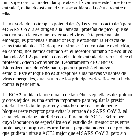
un “supercorcho” molecular que atasca físicamente este “puerto de
entrada”, evitando así que el virus se adhiera a la célula y entre en
ella.
La mayoría de las terapias potenciales (y las vacunas actuales) para
el SARS-CoV-2 se dirigen a la llamada “proteína de pico” que se
encuentra en la envoltura externa del virus. Esta proteína, sin
embargo, es propensa a mutaciones que erosionan la eficacia de
estos tratamientos. “Dado que el virus está en constante evolución,
en cambio, nos hemos centrado en el receptor humano no evolutivo
llamado ACE2 que actúa como el sitio de entrada del virus”, dice el
profesor Gideon Schreiber del Departamento de Ciencias
Biomoleculares de Weizmann, quien supervisó el nuevo
estudio. Este enfoque no es susceptible a las nuevas variantes de
virus emergentes, que es uno de los principales desafíos en la lucha
contra la pandemia.
La ECA2, unida a la membrana de las células epiteliales del pulmón
y otros tejidos, es una enzima importante para regular la presión
arterial. Por lo tanto, por muy tentador que sea simplemente
bloquear este receptor para evitar la entrada de SARS-CoV-2, tal
estrategia no debe interferir con la función de ACE2. Schreiber,
cuyo laboratorio se especializa en el estudio de interacciones entre
proteínas, se propuso desarrollar una pequeña molécula de proteína
que pudiera unirse a ACE2 mejor que el SARS-CoV-2, pero sin