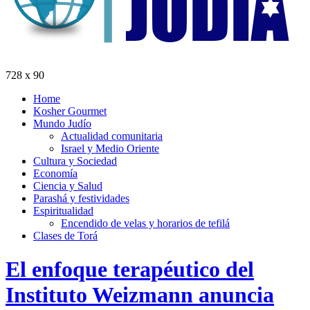
728 x 90
Home
Kosher Gourmet
Mundo Judío
Actualidad comunitaria
Israel y Medio Oriente
Cultura y Sociedad
Economía
Ciencia y Salud
Parashá y festividades
Espiritualidad
Encendido de velas y horarios de tefilá
Clases de Torá
El enfoque terapéutico del
Instituto Weizmann anuncia