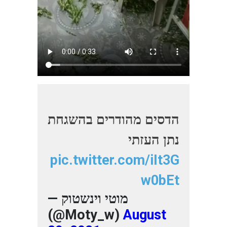
הדסים מהודרים בהשגחת
נתן העזתי
pic.twitter.com/iIt3G
w0bEt
— מוטי וינשטוק
(@Moty_w)
August