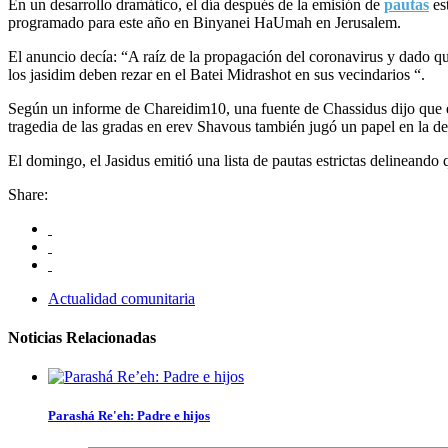
En un desarrollo dramático, el día después de la emisión de
pautas
est
programado para este año en Binyanei HaUmah en Jerusalem.
El anuncio decía: “A raíz de la propagación del coronavirus y dado qu
los jasidim deben rezar en el Batei Midrashot en sus vecindarios “.
Según un informe de Chareidim10, una fuente de Chassidus dijo que el
tragedia de las gradas en erev Shavous también jugó un papel en la de
El domingo, el Jasidus emitió una lista de pautas estrictas delinea
Share:
Actualidad comunitaria
Noticias Relacionadas
Parashá Re'eh: Padre e hijos