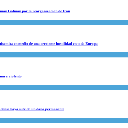
 Roman Gofman por la reorganización de Irán
ntisemita en medio de una creciente hostilidad en toda Europa
rnara violento
nidense haya sufrido un daño permanente