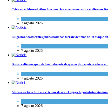
Crisis en el Mossad: Altos funcionarios arremeten contra el director
Tema del día
7 agosto 2026
Bulgaria: Adolescentes judíos italianos fueron víctimas de un ataque a
Cultura y Sociedad
,
Tema del día
7 agosto 2026
Dos israelíes escapan de Jenin después de que un giro equivocado se to
Tema del día
7 agosto 2026
Alarma en Israel: Crece el temor de que el apoyo bipartidista estadou
Israel y Medio Oriente
7 agosto 2026