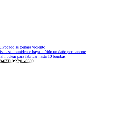
uivocado se tornara violento
idista estadounidense haya sufrido un daño permanente
rial nuclear para fabricar hasta 10 bombas
8-07T10:27:01-0300