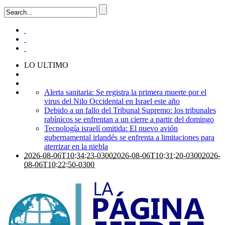
LO ULTIMO
Alerta sanitaria: Se registra la primera muerte por el
virus del Nilo Occidental en Israel este año
Debido a un fallo del Tribunal Supremo: los tribunales
rabínicos se enfrentan a un cierre a partir del domingo
Tecnología israelí omitida: El nuevo avión
gubernamental irlandés se enfrenta a limitaciones para
aterrizar en la niebla
2026-08-06T10:34:23-0300
2026-08-06T10:31:20-0300
2026-
08-06T10:22:50-0300