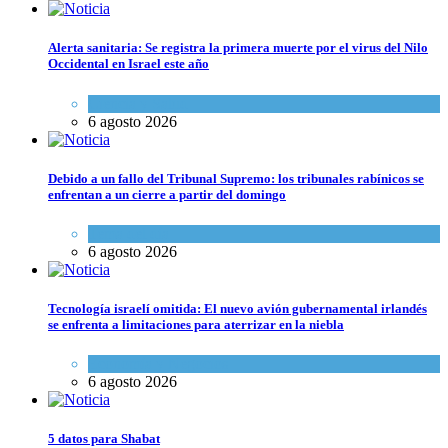
Alerta sanitaria: Se registra la primera muerte por el virus del Nilo
Occidental en Israel este año
Ciencia y Salud
6 agosto 2026
Debido a un fallo del Tribunal Supremo: los tribunales rabínicos se
enfrentan a un cierre a partir del domingo
Tema del día
6 agosto 2026
Tecnología israelí omitida: El nuevo avión gubernamental irlandés
se enfrenta a limitaciones para aterrizar en la niebla
Economía y Negocios
6 agosto 2026
5 datos para Shabat