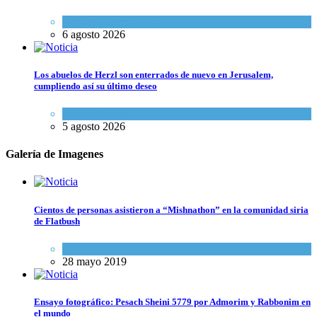
Opinión
,
Tema del día
6 agosto 2026
Los abuelos de Herzl son enterrados de nuevo en Jerusalem,
cumpliendo así su último deseo
Mundo Judío
5 agosto 2026
Galería de Imagenes
Cientos de personas asistieron a “Mishnathon” en la comunidad siria
de Flatbush
Actualidad comunitaria
28 mayo 2019
Ensayo fotográfico: Pesach Sheini 5779 por Admorim y Rabbonim en
el mundo