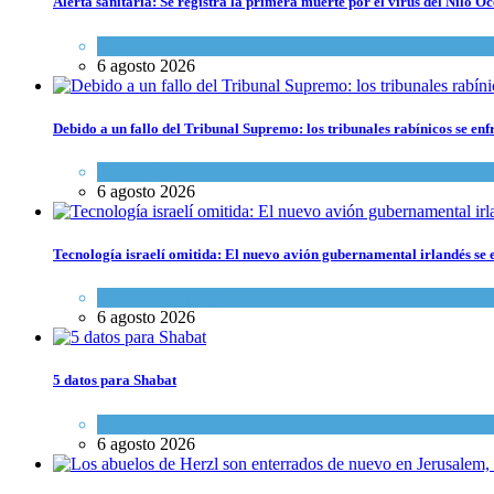
Alerta sanitaria: Se registra la primera muerte por el virus del Nilo Oc
Ciencia y Salud
6 agosto 2026
Debido a un fallo del Tribunal Supremo: los tribunales rabínicos se enf
Tema del día
6 agosto 2026
Tecnología israelí omitida: El nuevo avión gubernamental irlandés se e
Economía y Negocios
6 agosto 2026
5 datos para Shabat
Opinión
,
Tema del día
6 agosto 2026