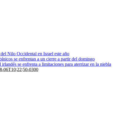
s del Nilo Occidental en Israel este año
bínicos se enfrentan a un cierre a partir del domingo
rlandés se enfrenta a limitaciones para aterrizar en la niebla
8-06T10:22:50-0300