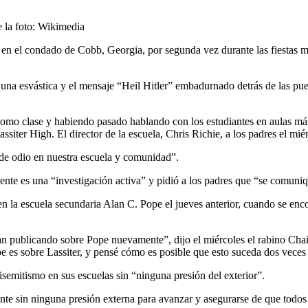
 la foto: Wikimedia
ca en el condado de Cobb, Georgia, por segunda vez durante las fiesta
 una esvástica y el mensaje “Heil Hitler” embadurnado detrás de las puer
como clase y habiendo pasado hablando con los estudiantes en aulas 
assiter High. El director de la escuela, Chris Richie, a los padres el mié
 de odio en nuestra escuela y comunidad”.
idente es una “investigación activa” y pidió a los padres que “se comuni
n la escuela secundaria Alan C. Pope el jueves anterior, cuando se enco
n publicando sobre Pope nuevamente”, dijo el miércoles el rabino Chaim
 es sobre Lassiter, y pensé cómo es posible que esto suceda dos veces
semitismo en sus escuelas sin “ninguna presión del exterior”.
nte sin ninguna presión externa para avanzar y asegurarse de que todos 