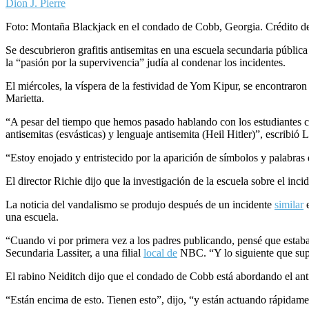
Dion J. Pierre
Foto: Montaña Blackjack en el condado de Cobb, Georgia. Crédito de
Se descubrieron grafitis antisemitas en una escuela secundaria públi
la “pasión por la supervivencia” judía al condenar los incidentes.
El miércoles, la víspera de la festividad de Yom Kipur, se encontraron
Marietta.
“A pesar del tiempo que hemos pasado hablando con los estudiantes 
antisemitas (esvásticas) y lenguaje antisemita (Heil Hitler)”, escribió L
“Estoy enojado y entristecido por la aparición de símbolos y palabras
El director Richie dijo que la investigación de la escuela sobre el inc
La noticia del vandalismo se produjo después de un incidente
similar
e
una escuela.
“Cuando vi por primera vez a los padres publicando, pensé que estaba
Secundaria Lassiter, a una filial
local de
NBC. “Y lo siguiente que supe
El rabino Neiditch dijo que el condado de Cobb está abordando el anti
“Están encima de esto. Tienen esto”, dijo, “y están actuando rápidame