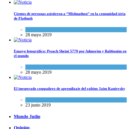
Cientos de personas asistieron a “Mishnathon” en la comunidad siria
de Flatbush
Actualidad comunitaria
28 mayo 2019
Ensayo fotográfico: Pesach Sheini 5779 por Admorim y Rabbonim en
el mundo
Actualidad comunitaria
28 mayo 2019
El inesperado compañero de aprendizaje del rabino Jaim Kanievsky
Espiritualidad
,
Tema del día
23 junio 2019
Mundo Judío
Opinión