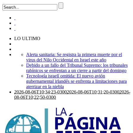
LO ULTIMO
Alerta sanitaria: Se registra la primera muerte por el
virus del Nilo Occidental en Israel este año
Debido a un fallo del Tribunal Supremo: los tribunales
rabínicos se enfrentan a un cierre a partir del domingo
Tecnología israelí omitida: El nuevo avión
gubernamental irlandés se enfrenta a limitaciones para
aterrizar en la niebla
2026-08-06T10:34:23-0300
2026-08-06T10:31:20-0300
2026-
08-06T10:22:50-0300