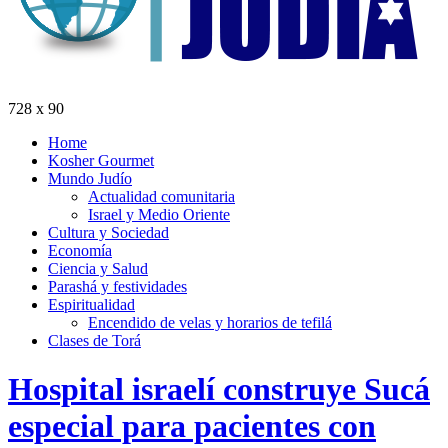
728 x 90
Home
Kosher Gourmet
Mundo Judío
Actualidad comunitaria
Israel y Medio Oriente
Cultura y Sociedad
Economía
Ciencia y Salud
Parashá y festividades
Espiritualidad
Encendido de velas y horarios de tefilá
Clases de Torá
Hospital israelí construye Sucá
especial para pacientes con