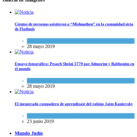
Cientos de personas asistieron a “Mishnathon” en la comunidad siria
de Flatbush
Actualidad comunitaria
28 mayo 2019
Ensayo fotográfico: Pesach Sheini 5779 por Admorim y Rabbonim en
el mundo
Actualidad comunitaria
28 mayo 2019
El inesperado compañero de aprendizaje del rabino Jaim Kanievsky
Espiritualidad
,
Tema del día
23 junio 2019
Mundo Judío