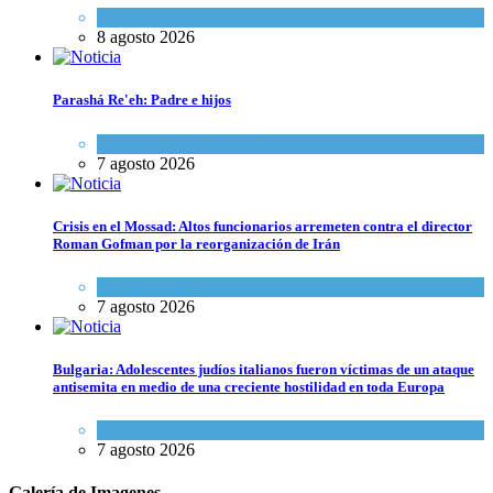
Cultura y Sociedad
,
Israel y Medio Oriente
8 agosto 2026
Parashá Re'eh: Padre e hijos
Espiritualidad
,
Tema del día
7 agosto 2026
Crisis en el Mossad: Altos funcionarios arremeten contra el director
Roman Gofman por la reorganización de Irán
Tema del día
7 agosto 2026
Bulgaria: Adolescentes judíos italianos fueron víctimas de un ataque
antisemita en medio de una creciente hostilidad en toda Europa
Cultura y Sociedad
,
Tema del día
7 agosto 2026
Galería de Imagenes