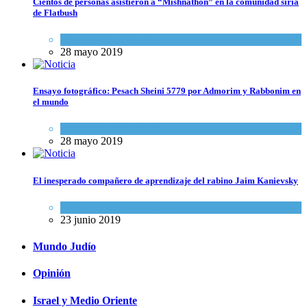
Cientos de personas asistieron a “Mishnathon” en la comunidad siria
de Flatbush
Actualidad comunitaria
28 mayo 2019
Ensayo fotográfico: Pesach Sheini 5779 por Admorim y Rabbonim en
el mundo
Actualidad comunitaria
28 mayo 2019
El inesperado compañero de aprendizaje del rabino Jaim Kanievsky
Espiritualidad
,
Tema del día
23 junio 2019
Mundo Judío
Opinión
Israel y Medio Oriente