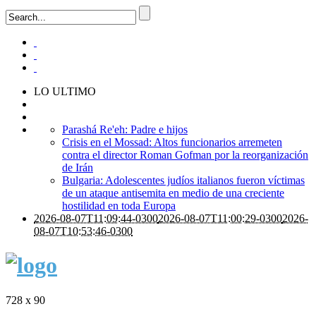
LO ULTIMO
Parashá Re'eh: Padre e hijos
Crisis en el Mossad: Altos funcionarios arremeten
contra el director Roman Gofman por la reorganización
de Irán
Bulgaria: Adolescentes judíos italianos fueron víctimas
de un ataque antisemita en medio de una creciente
hostilidad en toda Europa
2026-08-07T11:09:44-0300
2026-08-07T11:00:29-0300
2026-
08-07T10:53:46-0300
728 x 90