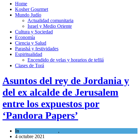
Home
Kosher Gourmet
Mundo Judío
Actualidad comunitaria
Israel y Medio Oriente
Cultura y Sociedad
Economía
Ciencia y Salud
Parashá y festividades
Espiritualidad
Encendido de velas y horarios de tefilá
Clases de Torá
Asuntos del rey de Jordania y
del ex alcalde de Jerusalem
entre los expuestos por
‘Pandora Papers’
In
Cultura y Sociedad
,
Tema del día
4 octubre 2021