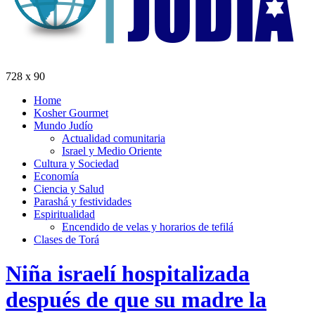
728 x 90
Home
Kosher Gourmet
Mundo Judío
Actualidad comunitaria
Israel y Medio Oriente
Cultura y Sociedad
Economía
Ciencia y Salud
Parashá y festividades
Espiritualidad
Encendido de velas y horarios de tefilá
Clases de Torá
Niña israelí hospitalizada
después de que su madre la