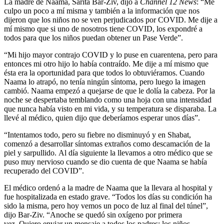
La madre de Naama, Sarita Bar-Ziv, dijo a
Channel 12 News
: “Me
culpo un poco a mí misma y también a la información que nos
dijeron que los niños no se ven perjudicados por COVID. Me dije a
mí mismo que si uno de nosotros tiene COVID, los expondré a
todos para que los niños puedan obtener un Pase Verde”.
“Mi hijo mayor contrajo COVID y lo puse en cuarentena, pero para
entonces mi otro hijo lo había contraído. Me dije a mí mismo que
ésta era la oportunidad para que todos lo obtuviéramos. Cuando
Naama lo atrapó, no tenía ningún síntoma, pero luego la imagen
cambió. Naama empezó a quejarse de que le dolía la cabeza. Por la
noche se despertaba temblando como una hoja con una intensidad
que nunca había visto en mi vida, y su temperatura se disparaba. La
llevé al médico, quien dijo que deberíamos esperar unos días”.
“Intentamos todo, pero su fiebre no disminuyó y en Shabat,
comenzó a desarrollar síntomas extraños como descamación de la
piel y sarpullido. Al día siguiente la llevamos a otro médico que se
puso muy nervioso cuando se dio cuenta de que Naama se había
recuperado del COVID”.
El médico ordenó a la madre de Naama que la llevara al hospital y
fue hospitalizada en estado grave. “Todos los días su condición ha
sido la misma, pero hoy vemos un poco de luz al final del túnel”,
dijo Bar-Ziv. “Anoche se quedó sin oxígeno por primera
vez. Quiero enviar un mensaje a todos los padres: los niños