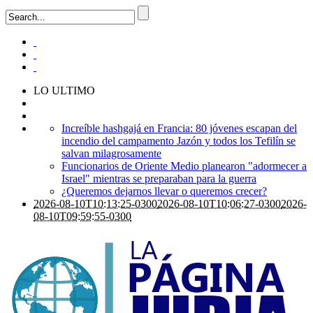
LO ULTIMO
Increíble hashgajá en Francia: 80 jóvenes escapan del
incendio del campamento Jazón y todos los Tefilín se
salvan milagrosamente
Funcionarios de Oriente Medio planearon "adormecer a
Israel" mientras se preparaban para la guerra
¿Queremos dejarnos llevar o queremos crecer?
2026-08-10T10:13:25-0300
2026-08-10T10:06:27-0300
2026-
08-10T09:59:55-0300