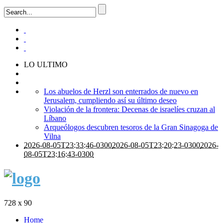
LO ULTIMO
Los abuelos de Herzl son enterrados de nuevo en
Jerusalem, cumpliendo así su último deseo
Violación de la frontera: Decenas de israelíes cruzan al
Líbano
Arqueólogos descubren tesoros de la Gran Sinagoga de
Vilna
2026-08-05T23:33:46-0300
2026-08-05T23:20:23-0300
2026-
08-05T23:16:43-0300
728 x 90
Home