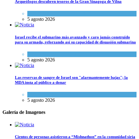
Arqueólogos descubren tesoros de la Gran Sinagoga de Vilna
Cultura y Sociedad
,
Tema del día
5 agosto 2026
Israel recibe el submarino más avanzado y caro jamás construido
para su armada, reforzando así su capacidad de disuasión submarina
Israel y Medio Oriente
,
Tema del día
5 agosto 2026
Las reservas de sangre de Israel son "alarmantemente bajas"; la
MDA insta al público a donar
Ciencia y Salud
,
Tema del día
5 agosto 2026
Galería de Imagenes
Cientos de personas asistieron a “Mishnathon” en la comunidad siria