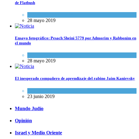
de Flatbush
Actualidad comunitaria
28 mayo 2019
Ensayo fotográfico: Pesach Sheini 5779 por Admorim y Rabbonim en
el mundo
Actualidad comunitaria
28 mayo 2019
El inesperado compañero de aprendizaje del rabino Jaim Kanievsky
Espiritualidad
,
Tema del día
23 junio 2019
Mundo Judío
Opinión
Israel y Medio Oriente