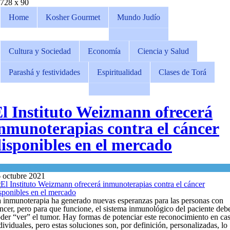
728 x 90
Home
Kosher Gourmet
Mundo Judío
Cultura y Sociedad
Economía
Ciencia y Salud
Parashá y festividades
Espiritualidad
Clases de Torá
l Instituto Weizmann ofrecerá
nmunoterapias contra el cáncer
isponibles en el mercado
n
Ciencia y Salud
 octubre 2021
 inmunoterapia ha generado nuevas esperanzas para las personas con
ncer, pero para que funcione, el sistema inmunológico del paciente deb
der “ver” el tumor. Hay formas de potenciar este reconocimiento en ca
dividuales, pero estas soluciones son, por definición, personalizadas, lo