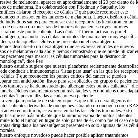
resiva de melanoma, aparece en aproximadamente el 20 por ciento de l
sos de melanoma. En colaboración con Friedman y Satpathy, los
entíficos aislaron el receptor de células T que puede reconocer este
oantígeno hotspot en los tumores de melanoma. Luego diseñaron célul
de individuos sanos para expresar este receptor y las incubaron en un
bo de ensayo con muestras de tumores de pacientes cuyos tumores
straban este punto caliente. Las células T fueron activadas por el
oantígeno, matando las células tumorales de una manera muy específic
 decir, solo aquellas células que presentaban el neoantígeno.
emos descubierto un neoantígeno que se expresa en miles de nuevos
sos de melanoma cada año y hemos demostrado que se puede utilizar e
tos pacientes para marcar las células tumorales para la destrucción
munológica”, dice Peri.
uestro estudio sugiere que nuestra plataforma recientemente desarrolla
ede conducir a inmunoterapias ‘listas para usar’ en las que los receptor
 células T que reconocen los puntos críticos del cáncer se pueden
eparar con anticipación, listos para ser aplicados en grupos de pacientes
yos tumores se ha demostrado que albergan estos puntos calientes”, dic
muels. Dichos tratamientos serían más fáciles y económicos que adapta
s células T personalizadas a cada nuevo paciente.
ra ventaja importante de este enfoque es que utiliza neoantígenos de
ntos calientes derivados de oncogenes. Cuando un oncogén como RA
tá activo en un tumor, se expresa en todas las células tumorales. Esto
gnifica que es más probable que la inmunoterapia de puntos calientes
imine todo el tumor, en lugar de solo partes de él, como fue el caso de l
rapias dirigidas a los neoantígenos presentes en solo algunas de las célu
morales.
uestro enfoque novedoso puede hacer posible aplicar tratamientos