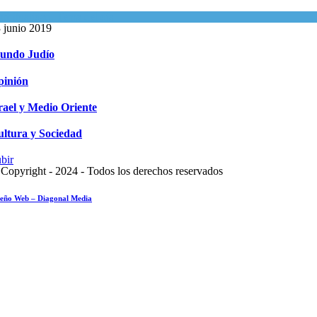
piritualidad
,
Tema del día
 junio 2019
undo Judío
pinión
rael y Medio Oriente
ltura y Sociedad
bir
Copyright - 2024 - Todos los derechos reservados
seño Web – Diagonal Media