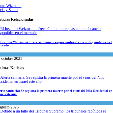
ituto Wizmann
cia y Salud
ticias Relacionadas
 Instituto Weizmann ofrecerá inmunoterapias contra el cáncer disponibles en el
rcado
encia y Salud
 octubre 2021
timas Noticias
erta sanitaria: Se registra la primera muerte por el virus del Nilo Occidental en
rael este año
encia y Salud
agosto 2026