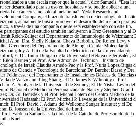
rsonalizados a una escala mayor que la actual”, dice Samuels. “Está lis
ra ser desarrollado para su uso en hospitales y se puede aplicar a una
riedad de cánceres, no solo al melanoma”. Yeda Research and
velopment Company, el brazo de transferencia de tecnología del Instit
izmann, actualmente busca promover el desarrollo del método para us
ínico, a través de una compañía que se está estableciendo con este fin.
s participantes del estudio también incluyeron a Erez Greenstein y al D
lomit Reich-Zeliger del Departamento de Inmunología de Weizmann; 
chal Alon, Dra. Shelly Kalaora, Chaya Barbolin, Dr. Ronen Levy y
lina Greenberg del Departamento de Biología Celular Molecular de
izmann; Joy A. Pai de la Facultad de Medicina de la Universidad de
anford; El Dr. Tamir Dingjan de la Universidad Hebrea de Jerusalén; E
. Eilon Barnea y el Prof. Arie Admon del Technion – Instituto de
cnología de Israel; Claudia Arnedo-Pac y la Prof. Nuria Lopez-Bigas d
stituto de Ciencia y Tecnología de Barcelona; Dr. Bareket Dassa y Dra.
ter Feldmesser del Departamento de Instalaciones Básicas de Ciencias 
 Vida de Weizmann; Ping Shang, el Dr. James S. Wilmott y el Prof.
chard A. Scolyer de la Universidad de Sydney; El Dr. Yishai Levin del
ntro Nacional de Medicina Personalizada de Nancy y Stephen Grand
rael; Dr. Gil Benedek y el Prof. Michal Lotem del Centro Médico de la
iversidad Hadassah; El Prof. Mitchell P. Levesque de la Universidad d
rich; El Prof. David J. Adams del Wellcome Sanger Institute; y el Dr.
ran B. Jonsson de la Universidad de Lund.
 Prof. Yardena Samuels es la titular de la Cátedra de Profesorado de la
milia Knell.
e: