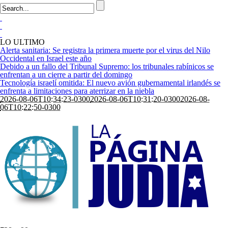
LO ULTIMO
Alerta sanitaria: Se registra la primera muerte por el virus del Nilo
Occidental en Israel este año
Debido a un fallo del Tribunal Supremo: los tribunales rabínicos se
enfrentan a un cierre a partir del domingo
Tecnología israelí omitida: El nuevo avión gubernamental irlandés se
enfrenta a limitaciones para aterrizar en la niebla
2026-08-06T10:34:23-0300
2026-08-06T10:31:20-0300
2026-08-
06T10:22:50-0300