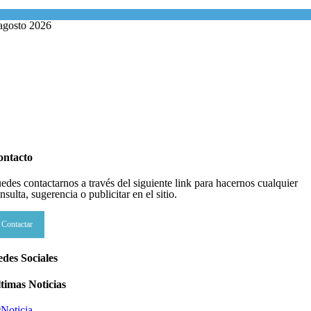
undo Judío
agosto 2026
ontacto
edes contactarnos a través del siguiente link para hacernos cualquier
nsulta, sugerencia o publicitar en el sitio.
Contactar
des Sociales
timas Noticias