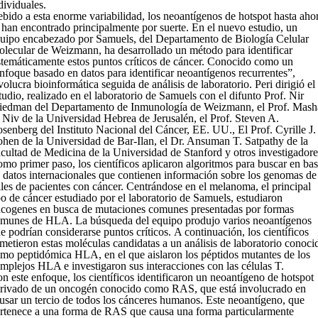
dividuales.
bido a esta enorme variabilidad, los neoantígenos de hotspot hasta aho
 han encontrado principalmente por suerte. En el nuevo estudio, un
uipo encabezado por Samuels, del Departamento de Biología Celular
lecular de Weizmann, ha desarrollado un método para identificar
stemáticamente estos puntos críticos de cáncer. Conocido como un
nfoque basado en datos para identificar neoantígenos recurrentes”,
volucra bioinformática seguida de análisis de laboratorio. Peri dirigió el
tudio, realizado en el laboratorio de Samuels con el difunto Prof. Nir
iedman del Departamento de Inmunología de Weizmann, el Prof. Mash
 Niv de la Universidad Hebrea de Jerusalén, el Prof. Steven A.
senberg del Instituto Nacional del Cáncer, EE. UU., El Prof. Cyrille J.
hen de la Universidad de Bar-Ilan, el Dr. Ansuman T. Satpathy de la
cultad de Medicina de la Universidad de Stanford y otros investigadore
mo primer paso, los científicos aplicaron algoritmos para buscar en ba
 datos internacionales que contienen información sobre los genomas de
les de pacientes con cáncer. Centrándose en el melanoma, el principal
po de cáncer estudiado por el laboratorio de Samuels, estudiaron
cogenes en busca de mutaciones comunes presentadas por formas
munes de HLA. La búsqueda del equipo produjo varios neoantígenos
e podrían considerarse puntos críticos. A continuación, los científicos
metieron estas moléculas candidatas a un análisis de laboratorio conoci
mo peptidómica HLA, en el que aislaron los péptidos mutantes de los
mplejos HLA e investigaron sus interacciones con las células T.
n este enfoque, los científicos identificaron un neoantígeno de hotspot
rivado de un oncogén conocido como RAS, que está involucrado en
usar un tercio de todos los cánceres humanos. Este neoantígeno, que
rtenece a una forma de RAS que causa una forma particularmente