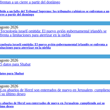
bido a un fallo del Tribunal Supremo: los tribunales rabínicos se enfrentan a un
erre a partir del domingo
ma del día
agosto 2026
cnología israelí omitida: El nuevo avión gubernamental irlandés se enfrenta a
mitaciones para aterrizar en la niebla
onomía y Negocios
agosto 2026
datos para Shabat
inión
,
Tema del día
agosto 2026
s abuelos de Herzl son enterrados de nuevo en Jerusalem, cumpliendo así su
timo deseo