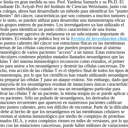
e limita en gran medida su uso. Prof. Yardena Samuels y su Ph.D. El
tudiante Dr. Aviyah Peri del Instituto de Ciencias Weizmann, junto con
s colegas, ahora han desarrollado un método para identificar los “punto
lientes” del cáncer, características que son comunes a muchos tumores y
r lo tanto, se pueden utilizar para desarrollar una inmunoterapia eficaz
ra grupos enteros de pacientes. Los investigadores ya han utilizado el
todo para identificar un punto crítico característico de una forma
rticularmente agresiva de melanoma en un subconjunto importante de
cientes. El estudio se publica hoy en la
Revista de investigación clíni
s puntos calientes del cáncer son estructuras físicas en las membranas
ternas de las células cancerosas que pueden proporcionar al sistema
munológico de varios pacientes “acceso” a un tumor. Estas estructuras
leculares contienen péptidos mutados llamados neoantígenos que las
lulas T del sistema inmunológico reconocen como extraños, el primer
so para unirse a los neoantígenos y destruir las células cancerosas. De
cho, esta acción de las células T es el objetivo final de todos los tipos d
munoterapia, por lo que los científicos han estado utilizando neoantíge
ra preparar las células T para un ataque exitoso. Sin embargo, dado qu
 mayoría de los neoantígenos resultan de mutaciones únicas característi
 tumores individuales cuando se usa un neoantígeno particular para
tivar las células T de un paciente, la misma terapia no se puede aplicar 
ros pacientes. Sólo un puñado de neoantígenos, los derivados de
taciones recurrentes que aparecen en numerosos pacientes califican
mo puntos calientes, pero son difíciles de encontrar. Parte de la dificult
 debe al hecho de que los neoantígenos en las membranas celulares se
esentan al sistema inmunológico por medio de complejos de proteínas
amados HLA, y estos complejos vienen en miles de versiones, por lo qu
nto con las mutaciones cancerosas, puede haber millones de variaciones