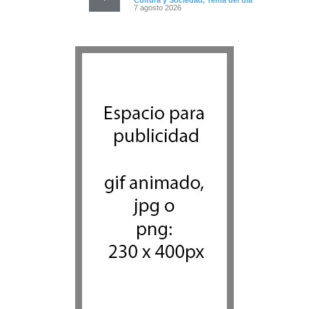
Cultura y Sociedad
,
Tema del día
7 agosto 2026
Dos israelíes escapan de
Jenin después de que un
giro equivocado se tornara
violento
Tema del día
7 agosto 2026
Alarma en Israel: Crece el
temor de que el apoyo
bipartidista estadounidense
haya sufrido un daño
permanente
Israel y Medio Oriente
7 agosto 2026