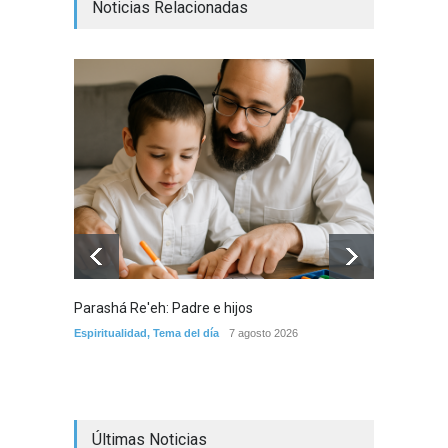
Noticias Relacionadas
Parashá Re'eh: Padre e hijos
Crisis 
arreme
Espiritualidad
,
Tema del día
7 agosto 2026
por la 
Tema del
Últimas Noticias