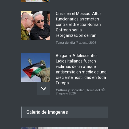
Crisis en el Mossad: Altos
funcionarios arremeten
contra el director Roman
Gofman por la
reorganización de Irán
Tema del día
7 agosto 2026
Bulgaria: Adolescentes
judíos italianos fueron
víctimas de un ataque
antisemita en medio de una
creciente hostilidad en toda
Europa
Cultura y Sociedad
,
Tema del día
7 agosto 2026
Dos israelíes escapan de
Galería de Imagenes
Jenin después de que un
giro equivocado se tornara
violento