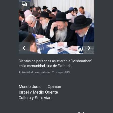
Tema del día
7 agosto 2026
Alarma en Israel: Crece el
temor de que el apoyo
bipartidista estadounidense
haya sufrido un daño
permanente
Israel y Medio Oriente
7 agosto 2026
Cientos de personas asistieron a “Mishnathon”
Ensayo
en la comunidad siria de Flatbush
Admori
Actualidad comunitaria
28 mayo 2019
Actuali
Mundo Judío
Opinión
Israel y Medio Oriente
Cultura y Sociedad