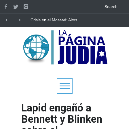
Crisis en el Mossad: Altos
Bulgaria: Adolescentes
funcionarios arremeten
judíos italianos fueron
contra el director Roman
víctimas de un ataque
Gofman por la
antisemita en medio de una
reorganización de Irán
creciente hostilidad en toda
Europa
Lapid engañó a
Bennett y Blinken