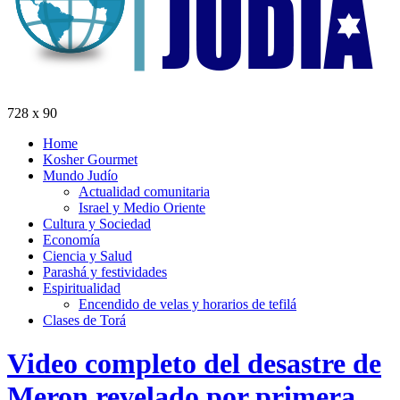
728 x 90
Home
Kosher Gourmet
Mundo Judío
Actualidad comunitaria
Israel y Medio Oriente
Cultura y Sociedad
Economía
Ciencia y Salud
Parashá y festividades
Espiritualidad
Encendido de velas y horarios de tefilá
Clases de Torá
Video completo del desastre de
Meron revelado por primera