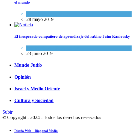
el mundo
Actualidad comunitaria
28 mayo 2019
El inesperado compañero de aprendizaje del rabino Jaim Kanievsky
Espiritualidad
,
Tema del día
23 junio 2019
Mundo Judío
Opinión
Israel y Medio Oriente
Cultura y Sociedad
Subir
© Copyright - 2024 - Todos los derechos reservados
Diseño Web – Diagonal Media