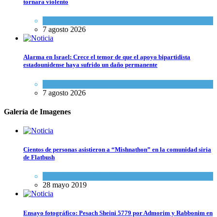
tornara violento
Tema del día
7 agosto 2026
Alarma en Israel: Crece el temor de que el apoyo bipartidista
estadounidense haya sufrido un daño permanente
Israel y Medio Oriente
7 agosto 2026
Galería de Imagenes
Cientos de personas asistieron a “Mishnathon” en la comunidad siria
de Flatbush
Actualidad comunitaria
28 mayo 2019
Ensayo fotográfico: Pesach Sheini 5779 por Admorim y Rabbonim en