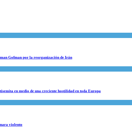
 Roman Gofman por la reorganización de Irán
ntisemita en medio de una creciente hostilidad en toda Europa
rnara violento