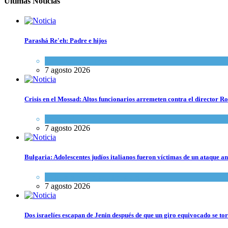
Últimas Noticias
Parashá Re'eh: Padre e hijos
Espiritualidad
,
Tema del día
7 agosto 2026
Crisis en el Mossad: Altos funcionarios arremeten contra el director
Tema del día
7 agosto 2026
Bulgaria: Adolescentes judíos italianos fueron víctimas de un ataque a
Cultura y Sociedad
,
Tema del día
7 agosto 2026
Dos israelíes escapan de Jenin después de que un giro equivocado se to