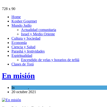
728 x 90
Home
Kosher Gourmet
Mundo Judío
Actualidad comunitaria
Israel y Medio Oriente
Cultura y Sociedad
Economía
Ciencia y Salud
Parashá y festividades
Espiritualidad
Encendido de velas y horarios de tefilá
Clases de Torá
En misión
In
Opinión
,
Tema del día
20 octubre 2021