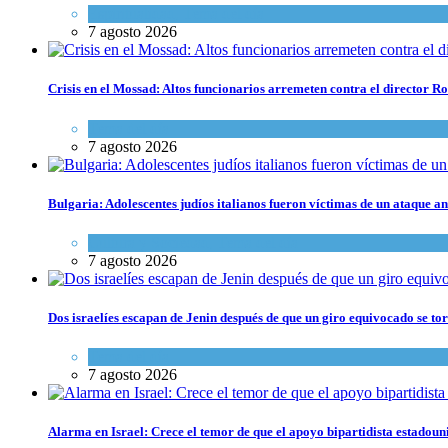
Espiritualidad
,
Tema del día
7 agosto 2026
Crisis en el Mossad: Altos funcionarios arremeten contra el director
Tema del día
7 agosto 2026
Bulgaria: Adolescentes judíos italianos fueron víctimas de un ataque a
Cultura y Sociedad
,
Tema del día
7 agosto 2026
Dos israelíes escapan de Jenin después de que un giro equivocado se to
Tema del día
7 agosto 2026
Alarma en Israel: Crece el temor de que el apoyo bipartidista estadou