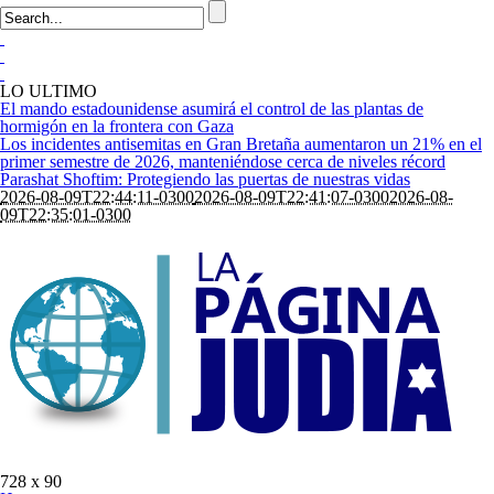
LO ULTIMO
El mando estadounidense asumirá el control de las plantas de
hormigón en la frontera con Gaza
Los incidentes antisemitas en Gran Bretaña aumentaron un 21% en el
primer semestre de 2026, manteniéndose cerca de niveles récord
Parashat Shoftim: Protegiendo las puertas de nuestras vidas
2026-08-09T22:44:11-0300
2026-08-09T22:41:07-0300
2026-08-
09T22:35:01-0300
728 x 90