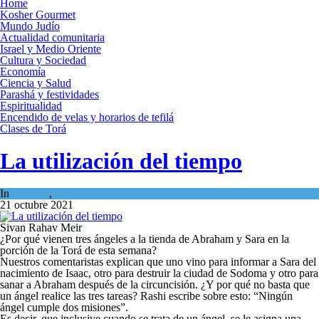
Home
Kosher Gourmet
Mundo Judío
Actualidad comunitaria
Israel y Medio Oriente
Cultura y Sociedad
Economía
Ciencia y Salud
Parashá y festividades
Espiritualidad
Encendido de velas y horarios de tefilá
Clases de Torá
La utilización del tiempo
In
Opinión
,
Tema del día
21 octubre 2021
Sivan Rahav Meir
¿Por qué vienen tres ángeles a la tienda de Abraham y Sara en la
porción de la Torá de esta semana?
Nuestros comentaristas explican que uno vino para informar a Sara del
nacimiento de Isaac, otro para destruir la ciudad de Sodoma y otro para
sanar a Abraham después de la circuncisión. ¿Y por qué no basta que
un ángel realice las tres tareas? Rashi escribe sobre esto: “Ningún
ángel cumple dos misiones”.
Es decir, que inclusive cuando se trata de un ángel, se le asigna una