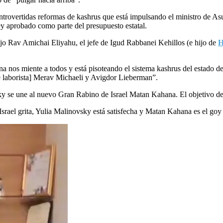
ontrovertidas reformas de kashrus que está impulsando el ministro de A
ey aprobado como parte del presupuesto estatal.
ijo Rav Amichai Eliyahu, el jefe de Igud Rabbanei Kehillos (e hijo de
H
a nos miente a todos y está pisoteando el sistema kashrus del estado de I
ente laborista] Merav Michaeli y Avigdor Lieberman”.
se une al nuevo Gran Rabino de Israel Matan Kahana. El objetivo de l
 Israel grita, Yulia Malinovsky está satisfecha y Matan Kahana es el goy