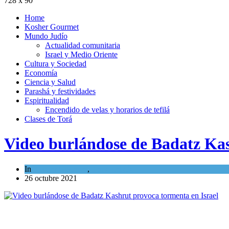
728 x 90
Home
Kosher Gourmet
Mundo Judío
Actualidad comunitaria
Israel y Medio Oriente
Cultura y Sociedad
Economía
Ciencia y Salud
Parashá y festividades
Espiritualidad
Encendido de velas y horarios de tefilá
Clases de Torá
Video burlándose de Badatz Kas
In
Kosher Gourmet
,
Tema del día
26 octubre 2021