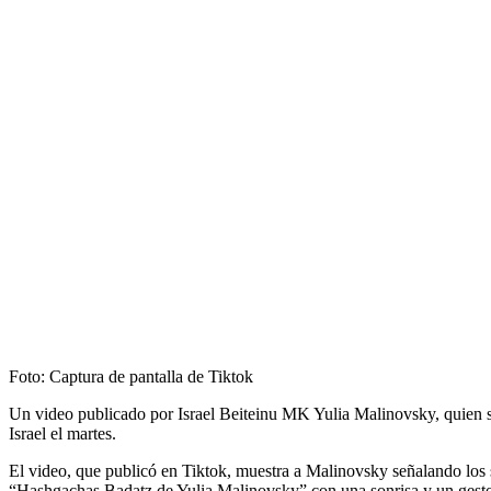
Foto: Captura de pantalla de Tiktok
Un video publicado por Israel Beiteinu MK Yulia Malinovsky, quien s
Israel el martes.
El video, que publicó en Tiktok, muestra a Malinovsky señalando los
“Hashgachas Badatz de Yulia Malinovsky” con una sonrisa y un gesto 