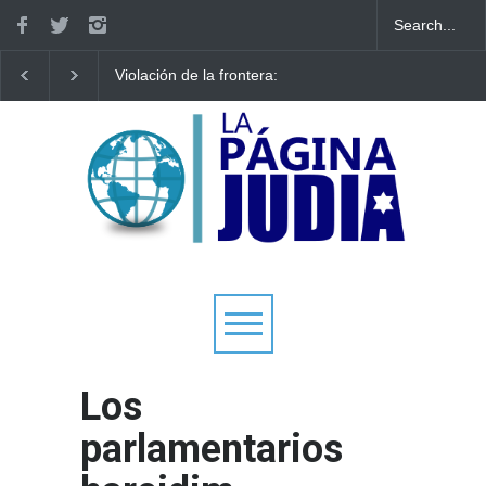
Violación de la frontera:
Arqueólogos descubr
Decenas de israelíes cruzan
tesoros de la Gran
al Líbano
Sinagoga de Vilna
Los
parlamentarios