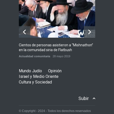
Las reservas de sangre de
Israel son "alarmantemente
bajas"; la MDA insta al
público a donar
Ciencia y Salud
,
Tema del día
5 agosto 2026
Cientos de personas asistieron a “Mishnathon”
Ensayo
en la comunidad siria de Flatbush
Admori
Actualidad comunitaria
28 mayo 2019
Actuali
Mundo Judío
Opinión
Israel y Medio Oriente
Cultura y Sociedad
Subir
© Copyright - 2024 - Todos los derechos reservados