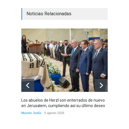
Noticias Relacionadas
Los abuelos de Herzl son enterrados de nuevo
Violaci
en Jerusalem, cumpliendo así su último deseo
cruzan
Mundo Judío
5 agosto 2026
Tema del