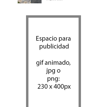
Israel recibe el submarino
más avanzado y caro jamás
construido para su armada,
reforzando así su capacidad
de disuasión submarina
Israel y Medio Oriente
,
Tema del
día
5 agosto 2026
Las reservas de sangre de
Israel son "alarmantemente
bajas"; la MDA insta al
público a donar
Ciencia y Salud
,
Tema del día
5 agosto 2026