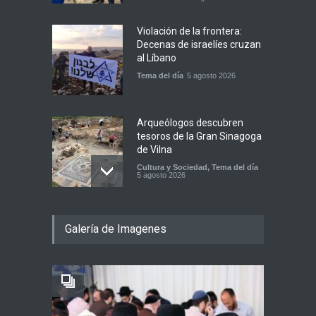
Violación de la frontera:
Decenas de israelíes cruzan
al Líbano
Tema del día
5 agosto 2026
Arqueólogos descubren
tesoros de la Gran Sinagoga
de Vilna
Cultura y Sociedad
,
Tema del día
5 agosto 2026
Israel recibe el submarino
Galería de Imagenes
más avanzado y caro jamás
construido para su armada,
reforzando así su capacidad
de disuasión submarina
Israel y Medio Oriente
,
Tema del
día
5 agosto 2026