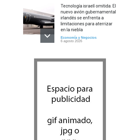
Tecnología israelí omitida: El
nuevo avión gubernamental
irlandés se enfrenta a
limitaciones para aterrizar
en la niebla
Economía y Negocios
6 agosto 2026
5 datos para Shabat
Opinión
,
Tema del día
6 agosto 2026
Los abuelos de Herzl son
enterrados de nuevo en
Jerusalem, cumpliendo así
su último deseo
Mundo Judío
5 agosto 2026