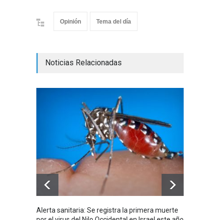
Opinión
Tema del día
Noticias Relacionadas
Alerta sanitaria: Se registra la primera muerte
Debido 
por el virus del Nilo Occidental en Israel este año
tribuna