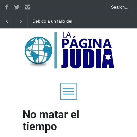
Debido a un fallo del
Tecnología israelí omit
Tribunal Supremo: los
El nuevo avión
tribunales rabínicos se
gubernamental irlandé
enfrentan a un cierre a
enfrenta a limitacione
partir del domingo
aterrizar en la niebla
No matar el
tiempo