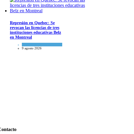
Represión en Quebec: Se
revocan las licencias de tres
instituciones educativas Belz
en Montreal
Actualidad comunitaria
9 agosto 2026
Contacto