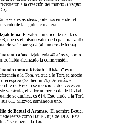
recedieron a la creación del mundo
(Pesajim
4a).
n base a estas ideas, podemos entender el
ersículo de la siguiente manera:
tzjak tenía
. El valor numérico de itzjak es
08, que es el mismo valor de la palabra tzadik
uando se le agrega 4 (al número de letras).
Cuarenta años
. Itzjak tenía 40 años y, por lo
anto, había alcanzado la comprensión.
Cuando tomó a Rivkah.
“Rivkah” es una
eferencia a la Torá, ya que a la Torá se asocia
 una esposa (Sanhedrin 7b). Además, el
ombre de Rivkah se menciona dos veces en
ste versículo, el valor numérico de de Rivkah,
uando se duplica, es 614. Esto alude a la Torá
 sus 613 Mitzvot, sumándole uno.
ija de Betuel el Arameo.
El nombre Betuel
uede leerse como Bat El, hija de Di-s. Esta
hija” se refiere a la Torá.