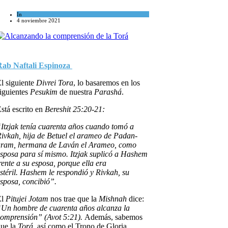
In
Espiritualidad
4 noviembre 2021
Rab Naftali Espinoza
l siguiente
Divrei Tora
, lo basaremos en los
iguientes
Pesukim
de nuestra
Parashá
.
stá escrito en
Bereshit 25:20-21:
Itzjak tenía cuarenta años cuando tomó a
ivkah, hija de Betuel el arameo de Padan-
aram, hermana de Laván el Arameo, como
sposa para sí mismo. Itzjak suplicó a Hashem
rente a su esposa, porque ella era
stéril. Hashem le respondió y Rivkah, su
sposa, concibió”.
El
Pitujei Jotam
nos trae que la
Mishnah
dice:
Un hombre de cuarenta años alcanza la
omprensión” (Avot 5:21).
Además, sabemos
ue la
Torá
, así como el Trono de Gloria,