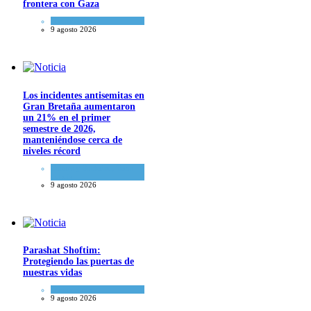
frontera con Gaza
Tema del día
9 agosto 2026
Los incidentes antisemitas en
Gran Bretaña aumentaron
un 21% en el primer
semestre de 2026,
manteniéndose cerca de
niveles récord
Cultura y Sociedad
,
Tema
del día
9 agosto 2026
Parashat Shoftim:
Protegiendo las puertas de
nuestras vidas
Tema del día
9 agosto 2026