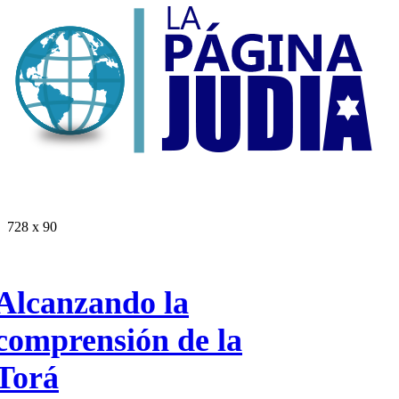
728 x 90
Alcanzando la
comprensión de la
Torá