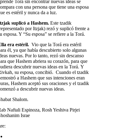
prende Torá sin encontrar nuevas ideas se
ompara con una persona que tiene una esposa
ue es estéril y nunca da a luz.
tzjak suplicó a Hashem.
Este tzadik
representado por Itzjak) rezó y suplicó frente a
u esposa. Y “Su esposa” se refiere a la Torá.
lla era estéril.
Vio que la Torá era estéril
ara él, ya que había descubierto solo algunas
deas nuevas. Por lo tanto, rezó sin descanso
ara que Hashem abriera su corazón, para que
udiera descubrir nuevas ideas en la Torá. Y
ivkah, su esposa, concibió. Cuando el tzadik
emostró a Hashem que sus intenciones eran
uras, Hashem aceptó sus oraciones y el tzadik
omenzó a descubrir nuevas ideas.
Shabat Shalom.
ab Naftali Espinoza, Rosh Yeshiva Pirjei
hoshanim Israe
re: