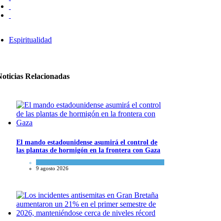
Espiritualidad
Noticias Relacionadas
El mando estadounidense asumirá el control de
las plantas de hormigón en la frontera con Gaza
Tema del día
9 agosto 2026