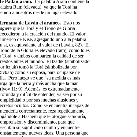
De Padan-aram.
La palabra Aram contiene la
alabra Ram (elevada), ya que la Torá ha
enido a nosotros desde un lugar elevado.
Hermana de Laván el arameo.
Esto nos
ugiere que la Torá y el Trono de Gloria
recedieron a la creación del mundo. El valor
umérico de Kise, agregando uno a la palabra
n sí, es equivalente al valor de (Laván, 82). El
rono de la Gloria es elevado (ram), como lo es
a Torá, y ambos comparten la calidad de ser
reados antes el mundo. El tzadik (simbolizado
or Itzjak) tomó la Torá (simbolizada por
ivkah) como su esposa, para ocuparse de
lla. Pero luego ve que “su medida es más
arga que la tierra y más ancha que la mar
(lyov 11: 9). Además, es extremadamente
rofunda y difícil de entender, ya sea por su
omplejidad o por sus muchas alusiones y
ecretos ocultos. Como se encuentra incapaz de
ntenderla correctamente, reza repetidamente,
ogándole a Hashem que le otorgue sabiduría,
omprensión y discernimiento, para que
escubra su significado oculto y encuentre
onstantemente nuevas ideas. Una persona que