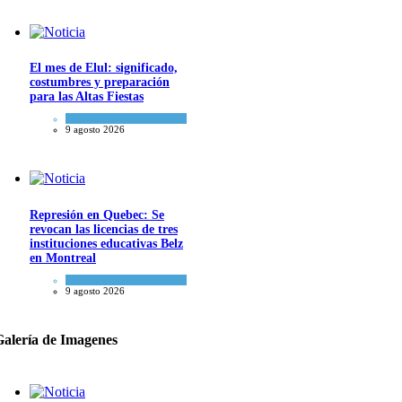
El mes de Elul: significado,
costumbres y preparación
para las Altas Fiestas
Tema del día
9 agosto 2026
Represión en Quebec: Se
revocan las licencias de tres
instituciones educativas Belz
en Montreal
Actualidad comunitaria
9 agosto 2026
Galería de Imagenes